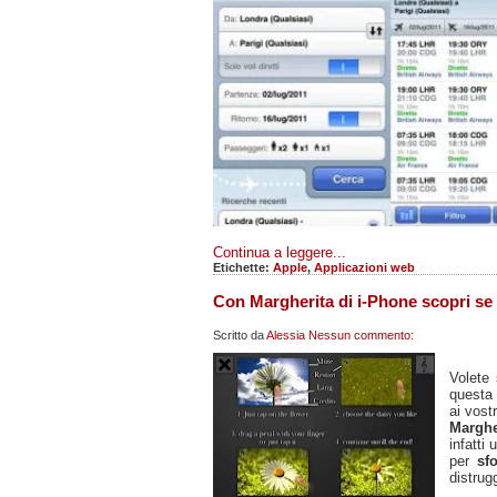
Continua a leggere...
Etichette:
Apple
,
Applicazioni web
Con Margherita di i-Phone scopri se 
Scritto da
Alessia
Nessun commento:
Volete
questa
ai vostr
Marghe
infatti
per
sf
distrug