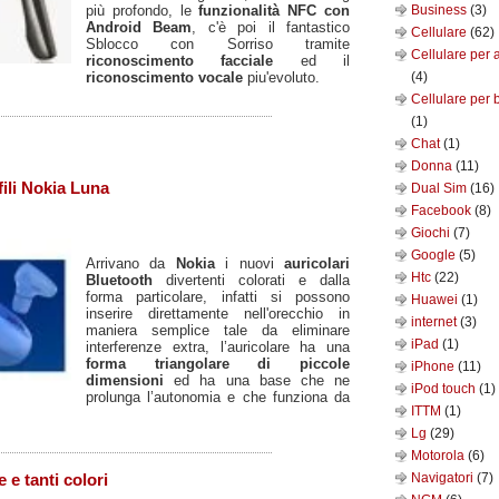
più profondo, le
funzionalità NFC con
Business
(3)
Android Beam
, c'è poi il fantastico
Cellulare
(62)
Sblocco con Sorriso tramite
Cellulare per 
riconoscimento facciale
ed il
riconoscimento vocale
piu'evoluto.
(4)
Cellulare per 
(1)
Chat
(1)
Donna
(11)
fili Nokia Luna
Dual Sim
(16)
Facebook
(8)
Giochi
(7)
Google
(5)
Arrivano da
Nokia
i nuovi
auricolari
Htc
(22)
Bluetooth
divertenti colorati e dalla
forma particolare, infatti si possono
Huawei
(1)
inserire direttamente nell'orecchio in
internet
(3)
maniera semplice tale da eliminare
iPad
(1)
interferenze extra, l’auricolare ha una
forma triangolare di piccole
iPhone
(11)
dimensioni
ed ha una base che ne
iPod touch
(1)
prolunga l’autonomia e che funziona da
ITTM
(1)
Lg
(29)
Motorola
(6)
Navigatori
(7)
 e tanti colori