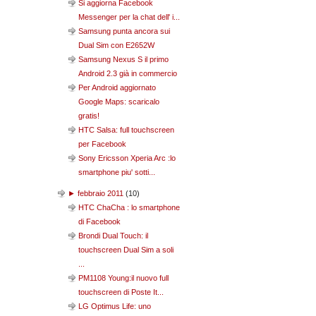
Si aggiorna Facebook
Messenger per la chat dell' i...
Samsung punta ancora sui
Dual Sim con E2652W
Samsung Nexus S il primo
Android 2.3 già in commercio
Per Android aggiornato
Google Maps: scaricalo
gratis!
HTC Salsa: full touchscreen
per Facebook
Sony Ericsson Xperia Arc :lo
smartphone piu' sotti...
►
febbraio 2011
(
10
)
HTC ChaCha : lo smartphone
di Facebook
Brondi Dual Touch: il
touchscreen Dual Sim a soli
...
PM1108 Young:il nuovo full
touchscreen di Poste It...
LG Optimus Life: uno