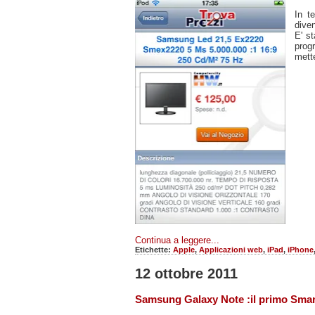
In t
diven
E' st
prog
mette
Continua a leggere...
Etichette:
Apple
,
Applicazioni web
,
iPad
,
iPhone
12 ottobre 2011
Samsung Galaxy Note :il primo Smar