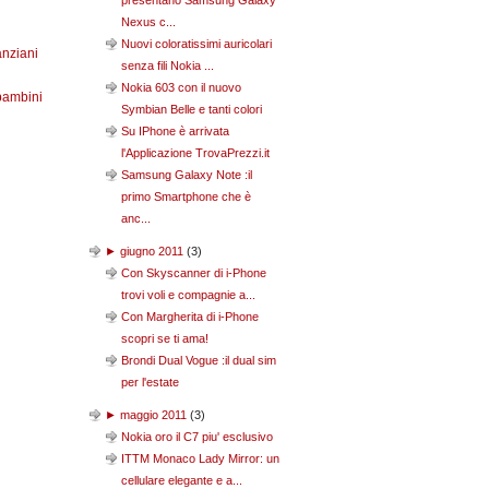
presentano Samsung Galaxy
Nexus c...
Nuovi coloratissimi auricolari
anziani
senza fili Nokia ...
Nokia 603 con il nuovo
bambini
Symbian Belle e tanti colori
Su IPhone è arrivata
l'Applicazione TrovaPrezzi.it
Samsung Galaxy Note :il
primo Smartphone che è
anc...
►
giugno 2011
(
3
)
Con Skyscanner di i-Phone
trovi voli e compagnie a...
Con Margherita di i-Phone
scopri se ti ama!
Brondi Dual Vogue :il dual sim
per l'estate
►
maggio 2011
(
3
)
Nokia oro il C7 piu' esclusivo
ITTM Monaco Lady Mirror: un
cellulare elegante e a...