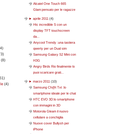
Alcatel One Touch 665
Glam:pensato per le ragazze
►
aprile 2011
(
4
)
Htc incredible S con un
display TFT touchscreen
da...
Anycool Trendy :una tastiera
(4)
qwerty per un Dual sim
73)
Samsung Galaxy S2 Mini con
n
(8)
H3G
Angry Birds Rio finalmente lo
puoi scaricare grati...
61)
►
marzo 2011
(
10
)
ile
(4)
Samsung Ch@t Txt :lo
smartphone ideale per le chat
HTC EVO 3D:lo smartphone
con immagini in 3D
Motorola Gleam il nuovo
cellulare a conchiglia
Nuove cover Bullysh per
iPhone