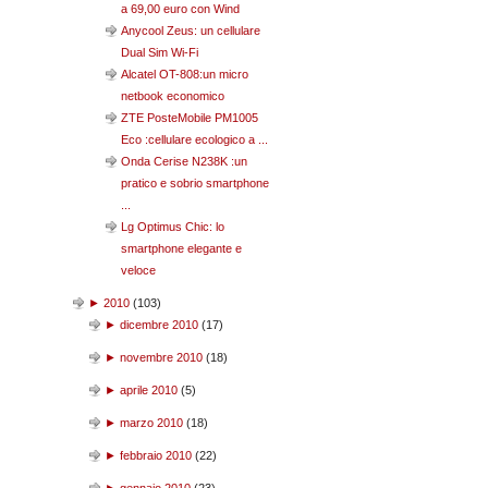
a 69,00 euro con Wind
Anycool Zeus: un cellulare
Dual Sim Wi-Fi
Alcatel OT-808:un micro
netbook economico
ZTE PosteMobile PM1005
Eco :cellulare ecologico a ...
Onda Cerise N238K :un
pratico e sobrio smartphone
...
Lg Optimus Chic: lo
smartphone elegante e
veloce
►
2010
(
103
)
►
dicembre 2010
(
17
)
►
novembre 2010
(
18
)
►
aprile 2010
(
5
)
►
marzo 2010
(
18
)
►
febbraio 2010
(
22
)