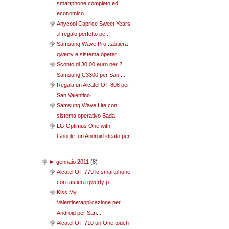
smartphone completo ed
economico
Anycool Caprice Sweet Years
:il regalo perfetto pe...
Samsung Wave Pro :tastiera
qwerty e sistema operat...
Sconto di 30,00 euro per 2
Samsung C3300 per San ...
Regala un Alcatel OT-808 per
San Valentino
Samsung Wave Lite con
sistema operativo Bada
LG Optimus One with
Google: un Android ideato per
...
►
gennaio 2011
(
8
)
Alcatel OT 779 lo smartphone
con tastiera qwerty p...
Kiss My
Valentine:applicazione per
Android per San...
Alcatel OT 710 un One touch