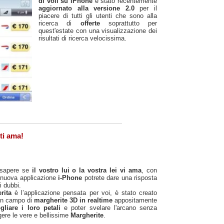
di voli su iPhone
è stato recentemente
aggiornato alla versione 2.0
per il
piacere di tutti gli utenti che sono alla
ricerca di
offerte
soprattutto per
quest'estate con una visualizzazione dei
risultati di ricerca velocissima.
ti ama!
 sapere se
il vostro lui o la vostra lei vi ama
, con
 nuova applicazione
i-Phone
potrete dare una risposta
i dubbi.
rita
è l’applicazione pensata per voi, è stato creato
 un campo di
margherite 3D in realtime
appositamente
ogliare i loro petali
e poter svelare l'arcano senza
gere le vere e bellissime
Margherite
.