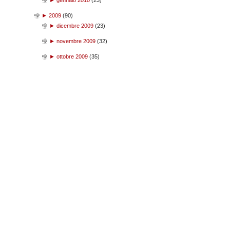
►
gennaio 2010
(
23
)
►
2009
(
90
)
►
dicembre 2009
(
23
)
►
novembre 2009
(
32
)
►
ottobre 2009
(
35
)