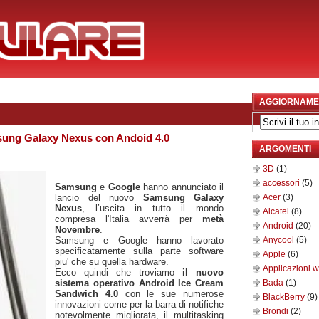
AGGIORNAME
ung Galaxy Nexus con Andoid 4.0
ARGOMENTI
3D
(1)
accessori
(5)
Samsung
e
Google
hanno annunciato il
lancio del nuovo
Samsung Galaxy
Acer
(3)
Nexus
, l’uscita in tutto il mondo
Alcatel
(8)
compresa l'Italia avverrà per
metà
Android
(20)
Novembre
.
Samsung e Google hanno lavorato
Anycool
(5)
specificatamente sulla parte software
Apple
(6)
piu' che su quella hardware.
Applicazioni 
Ecco quindi che troviamo
il nuovo
sistema operativo Android Ice Cream
Bada
(1)
Sandwich 4.0
con le sue numerose
BlackBerry
(9)
innovazioni come per la barra di notifiche
Brondi
(2)
notevolmente migliorata, il multitasking