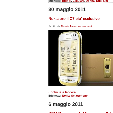
Etichette:
Brondi
,
Cellulare
,
Donna
,
Dual Sim
30 maggio 2011
Nokia oro il C7 piu' esclusivo
Scritto da
Alessia
Nessun commento:
Continua a leggere...
Etichette:
Nokia
,
Smartphone
6 maggio 2011