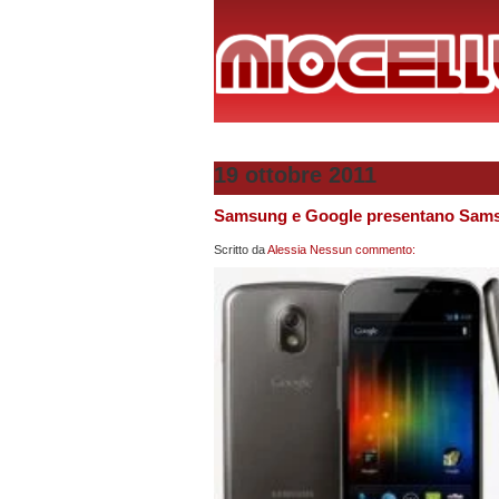
19 ottobre 2011
Samsung e Google presentano Sams
Scritto da
Alessia
Nessun commento: