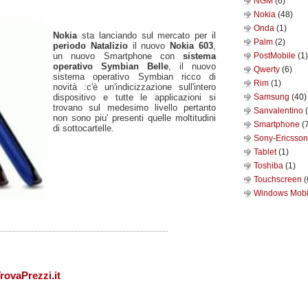
NGM
(6)
Nokia
(48)
Onda
(1)
Nokia
sta lanciando sul mercato per il
Palm
(2)
periodo Natalizio
il nuovo
Nokia 603
,
un nuovo Smartphone con
sistema
PostMobile
(1)
operativo Symbian Belle
, il nuovo
Qwerty
(6)
sistema operativo Symbian ricco di
Rim
(1)
novità :c'è un'indicizzazione sull'intero
dispositivo e tutte le applicazioni si
Samsung
(40)
trovano sul medesimo livello pertanto
Sanvalentino
non sono piu' presenti quelle moltitudini
Smartphone
(
di sottocartelle.
Sony-Ericsso
Tablet
(1)
Toshiba
(1)
Touchscreen
(
Windows Mob
rovaPrezzi.it