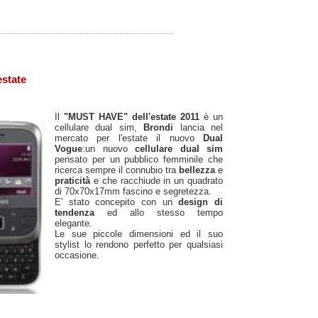
estate
Il
"MUST HAVE" dell'estate 2011
è un
cellulare dual sim,
Brondi
lancia nel
mercato per l'estate il nuovo
Dual
Vogue
:un nuovo
cellulare dual sim
pensato per un pubblico femminile che
ricerca sempre il connubio tra
bellezza
e
praticità
e che racchiude in un quadrato
di 70x70x17mm fascino e segretezza.
E' stato concepito con un
design di
tendenza
ed allo stesso tempo
elegante.
Le sue piccole dimensioni ed il suo
stylist lo rendono perfetto per qualsiasi
occasione.