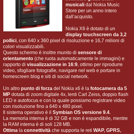
musicali
dal Nokia Music
Store per un anno intero
dall'acquisto.
Nokia X6 è dotato di un
display touchscreen da 3,2
pollici
, con 640 x 360 pixel di risoluzione e 16,7 milioni di
colori visualizzabili.
Questo schermo è inoltre munito di
sensore di
orientamento
(che ruota automaticamente le immagini) e
rapporto di
visualizzazione in 16:9
, ottimo per riprodurre
video, sfogliare fotografie, navigare nel web e portare in
homescreen blog e siti di social network.
Un altro
punto di forza
del Nokia x6 è la
fotocamera da 5
MP
dotata di zoom digitale 4x, lenti Carl Zeiss, doppio flash
LED e autofocus e con la quale possiamo registrare video
con risoluzione fino a 640 x 480 pixel.
Il sistema operativo è il
Symbian OS versione 9.4
.
La memoria interna è di 32 GB e non è espandibile, mentre
la RAM interna è di soli 128 MB.
Ottima
la
connettività
che supporta le reti
WAP, GPRS,