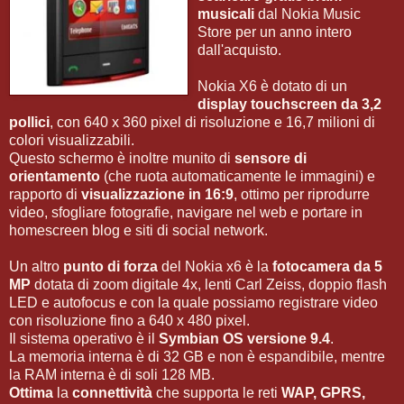
musicali
dal Nokia Music
Store per un anno intero
dall'acquisto.
Nokia X6 è dotato di un
display touchscreen da 3,2
pollici
, con 640 x 360 pixel di risoluzione e 16,7 milioni di
colori visualizzabili.
Questo schermo è inoltre munito di
sensore di
orientamento
(che ruota automaticamente le immagini) e
rapporto di
visualizzazione in 16:9
, ottimo per riprodurre
video, sfogliare fotografie, navigare nel web e portare in
homescreen blog e siti di social network.
Un altro
punto di forza
del Nokia x6 è la
fotocamera da 5
MP
dotata di zoom digitale 4x, lenti Carl Zeiss, doppio flash
LED e autofocus e con la quale possiamo registrare video
con risoluzione fino a 640 x 480 pixel.
Il sistema operativo è il
Symbian OS versione 9.4
.
La memoria interna è di 32 GB e non è espandibile, mentre
la RAM interna è di soli 128 MB.
Ottima
la
connettività
che supporta le reti
WAP, GPRS,