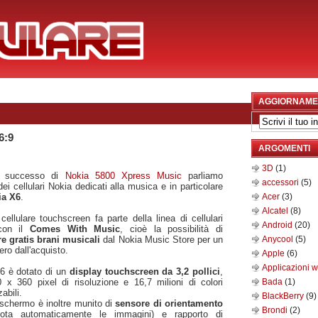
AGGIORNAME
6:9
ARGOMENTI
3D
(1)
il successo di
Nokia 5800 Xpress Music
parliamo
accessori
(5)
ei cellulari Nokia dedicati alla musica e in particolare
ia X6
.
Acer
(3)
Alcatel
(8)
ellulare touchscreen fa parte della linea di cellulari
Android
(20)
con il
Comes With Music
, cioè la possibilità di
re gratis brani musicali
dal Nokia Music Store per un
Anycool
(5)
ero dall'acquisto.
Apple
(6)
Applicazioni 
6 è dotato di un
display touchscreen da 3,2 pollici
,
 x 360 pixel di risoluzione e 16,7 milioni di colori
Bada
(1)
abili.
BlackBerry
(9)
schermo è inoltre munito di
sensore di orientamento
Brondi
(2)
uota automaticamente le immagini) e rapporto di