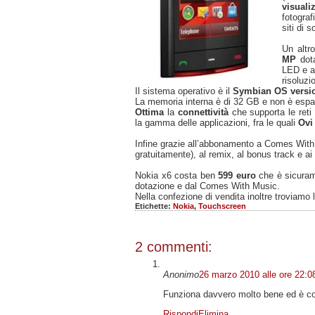
visuali
fotogra
siti di 
Un altr
MP
dot
LED e a
risoluzi
Il sistema operativo è il
Symbian OS versio
La memoria interna è di 32 GB e non è espan
Ottima
la
connettività
che supporta le ret
la gamma delle applicazioni, fra le quali
Ovi
Infine grazie all’abbonamento a Comes With
gratuitamente), al remix, al bonus track e ai 
Nokia x6 costa ben
599 euro
che è sicuram
dotazione e dal Comes With Music.
Nella confezione di vendita inoltre troviamo 
Etichette:
Nokia
,
Touchscreen
2 commenti:
Anonimo
26 marzo 2010 alle ore 22:0
Funziona davvero molto bene ed è c
Rispondi
Elimina