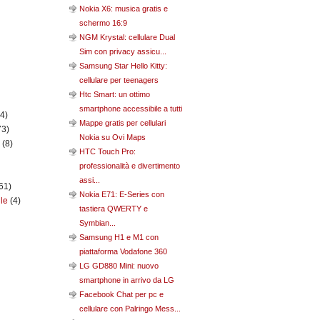
Nokia X6: musica gratis e
schermo 16:9
NGM Krystal: cellulare Dual
Sim con privacy assicu...
Samsung Star Hello Kitty:
cellulare per teenagers
Htc Smart: un ottimo
smartphone accessibile a tutti
(4)
Mappe gratis per cellulari
73)
Nokia su Ovi Maps
n
(8)
HTC Touch Pro:
professionalità e divertimento
assi...
61)
Nokia E71: E-Series con
ile
(4)
tastiera QWERTY e
Symbian...
Samsung H1 e M1 con
piattaforma Vodafone 360
LG GD880 Mini: nuovo
smartphone in arrivo da LG
Facebook Chat per pc e
cellulare con Palringo Mess...