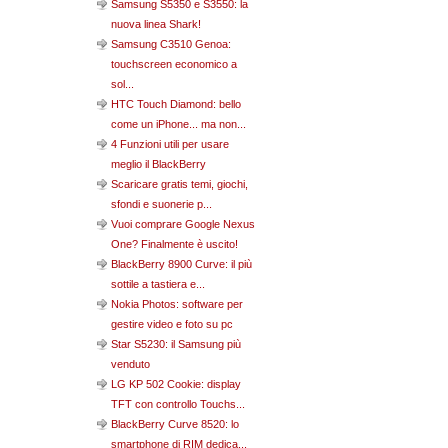
Samsung S5350 e S3550: la
nuova linea Shark!
Samsung C3510 Genoa:
touchscreen economico a
sol...
HTC Touch Diamond: bello
come un iPhone... ma non...
4 Funzioni utili per usare
meglio il BlackBerry
Scaricare gratis temi, giochi,
sfondi e suonerie p...
Vuoi comprare Google Nexus
One? Finalmente è uscito!
BlackBerry 8900 Curve: il più
sottile a tastiera e...
Nokia Photos: software per
gestire video e foto su pc
Star S5230: il Samsung più
venduto
LG KP 502 Cookie: display
TFT con controllo Touchs...
BlackBerry Curve 8520: lo
smartphone di RIM dedica...