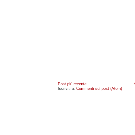
Post più recente
Iscriviti a:
Commenti sul post (Atom)
MIOCELLULARE
- COPYRIGHT © 2009 · -
POLICY PR