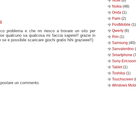
NGM
(6)
Nokia
(48)
Onda
(1)
Palm
(2)
59
PostMobile
(1)
ico problema e che nn riesco a trovare un sito per
Qwerty
(6)
6 se qualcuno sa qualcosa mi faccia sapere!! grazie in
Rim
(1)
se e possibile scaricare giochi gratis hihi grazieee!!)
Samsung
(40)
Sanvalentino
Smartphone
(
Sony-Ericsso
Tablet
(1)
Toshiba
(1)
Touchscreen
(
o postare un commento.
Windows Mob