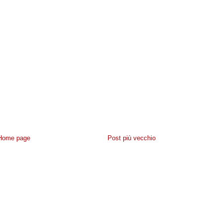
Home page
Post più vecchio
IVACY
-
CONTATTACI
- POWERED BY
NAVIGAWEB.NET
BLOGGER
·