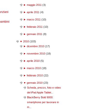
►
maggio 2011
(
3
)
anziani
►
aprile 2011
(
4
)
►
marzo 2011
(
10
)
bambini
►
febbraio 2011
(
10
)
►
gennaio 2011
(
8
)
▼
2010
(
103
)
►
dicembre 2010
(
17
)
►
novembre 2010
(
18
)
►
aprile 2010
(
5
)
►
marzo 2010
(
18
)
►
febbraio 2010
(
22
)
▼
gennaio 2010
(
23
)
Scheda, prezzo, foto e video
del iPad Apple Tablet...
BlackBerry Bold 9000:
smartphone per lavorare in
m...