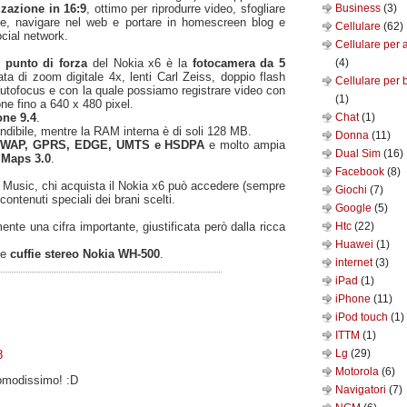
zzazione in 16:9
, ottimo per riprodurre video, sfogliare
Business
(3)
fie, navigare nel web e portare in homescreen blog e
Cellulare
(62)
social network.
Cellulare per 
o
punto di forza
del Nokia x6 è la
fotocamera da 5
(4)
ata di zoom digitale 4x, lenti Carl Zeiss, doppio flash
Cellulare per 
utofocus e con la quale possiamo registrare video con
(1)
one fino a 640 x 480 pixel.
ne 9.4
.
Chat
(1)
dibile, mentre la RAM interna è di soli 128 MB.
Donna
(11)
i
WAP, GPRS, EDGE, UMTS e HSDPA
e molto ampia
Dual Sim
(16)
 Maps 3.0
.
Facebook
(8)
 Music, chi acquista il Nokia x6 può accedere (sempre
Giochi
(7)
contenuti speciali dei brani scelti.
Google
(5)
ente una cifra importante, giustificata però dalla ricca
Htc
(22)
Huawei
(1)
le
cuffie stereo Nokia WH-500
.
internet
(3)
iPad
(1)
iPhone
(11)
iPod touch
(1)
ITTM
(1)
Lg
(29)
8
Motorola
(6)
omodissimo! :D
Navigatori
(7)