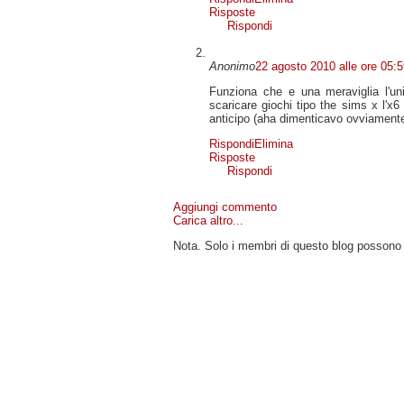
Risposte
Rispondi
Anonimo
22 agosto 2010 alle ore 05:
Funziona che e una meraviglia l'un
scaricare giochi tipo the sims x l'x
anticipo (aha dimenticavo ovviamente 
Rispondi
Elimina
Risposte
Rispondi
Aggiungi commento
Carica altro...
Nota. Solo i membri di questo blog posson