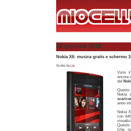
28 gennaio 2010
Nokia X6: musica gratis e schermo 1
Scritto da
Lia
Visto 
ancora d
del
Nok
Questo c
Nokia 
scarica
anno int
Nokia X
con 640
visualizz
Questo 
(che r