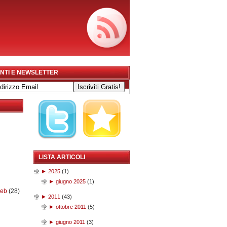
NTI E NEWSLETTER
LISTA ARTICOLI
►
2025
(
1
)
►
giugno 2025
(
1
)
web
(28)
►
2011
(
43
)
►
ottobre 2011
(
5
)
►
giugno 2011
(
3
)