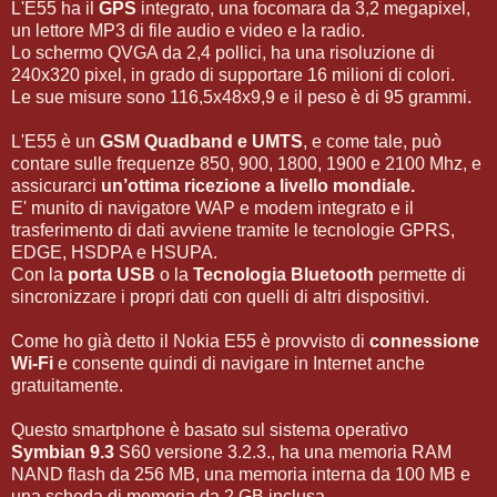
L'E55 ha il
GPS
integrato, una focomara da 3,2 megapixel,
un lettore MP3 di file audio e video e la radio.
Lo schermo QVGA da 2,4 pollici, ha una risoluzione di
240x320 pixel, in grado di supportare 16 milioni di colori.
Le sue misure sono 116,5x48x9,9 e il peso è di 95 grammi.
L'E55 è un
GSM Quadband e UMTS
, e come tale, può
contare sulle frequenze 850, 900, 1800, 1900 e 2100 Mhz, e
assicurarci
un’ottima ricezione a livello mondiale.
E' munito di navigatore WAP e modem integrato e il
trasferimento di dati avviene tramite le tecnologie GPRS,
EDGE, HSDPA e HSUPA.
Con la
porta USB
o la
Tecnologia Bluetooth
permette di
sincronizzare i propri dati con quelli di altri dispositivi.
Come ho già detto il Nokia E55 è provvisto di
connessione
Wi-Fi
e consente quindi di navigare in Internet anche
gratuitamente.
Questo smartphone è basato sul sistema operativo
Symbian 9.3
S60 versione 3.2.3., ha una memoria RAM
NAND flash da 256 MB, una memoria interna da 100 MB e
una scheda di memoria da 2 GB inclusa.