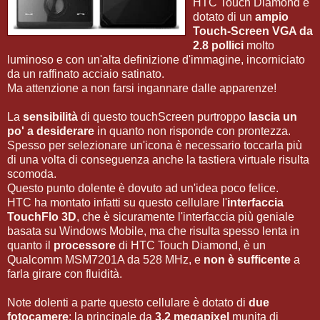
HTC Touch Diamond è
dotato di un
ampio
Touch-Screen VGA da
2.8 pollici
molto
luminoso e con un'alta definizione d'immagine, incorniciato
da un raffinato acciaio satinato.
Ma attenzione a non farsi ingannare dalle apparenze!
La
sensibilità
di questo touchScreen purtroppo
lascia un
po' a desiderare
in quanto non risponde con prontezza.
Spesso per selezionare un'icona è necessario toccarla più
di una volta di conseguenza anche la tastiera virtuale risulta
scomoda.
Questo punto dolente è dovuto ad un'idea poco felice.
HTC ha montato infatti su questo cellulare l'
interfaccia
TouchFlo 3D
, che è sicuramente l'interfaccia più geniale
basata su Windows Mobile, ma che risulta spesso lenta in
quanto il
processore
di HTC Touch Diamond, è un
Qualcomm MSM7201A da 528 MHz, e
non è sufficente
a
farla girare con fluidità.
Note dolenti a parte questo cellulare è dotato di
due
fotocamere
: la principale da
3.2 megapixel
munita di