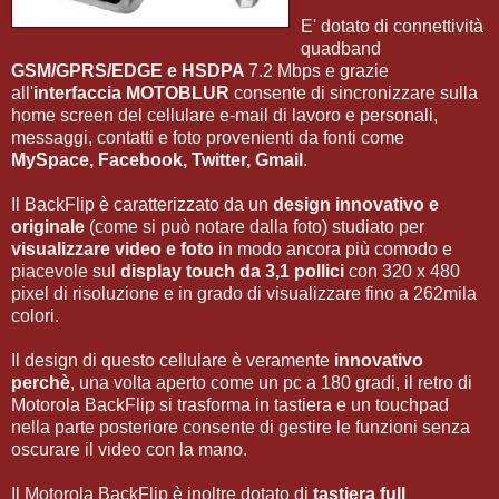
E' dotato di connettività
quadband
GSM/GPRS/EDGE e HSDPA
7.2 Mbps e grazie
all'
interfaccia MOTOBLUR
consente di sincronizzare sulla
home screen del cellulare e-mail di lavoro e personali,
messaggi, contatti e foto provenienti da fonti come
MySpace, Facebook, Twitter, Gmail
.
Il BackFlip è caratterizzato da un
design innovativo e
originale
(come si può notare dalla foto) studiato per
visualizzare video e foto
in modo ancora più comodo e
piacevole sul
display touch da 3,1 pollici
con 320 x 480
pixel di risoluzione e in grado di visualizzare fino a 262mila
colori.
Il design di questo cellulare è veramente
innovativo
perchè
, una volta aperto come un pc a 180 gradi, il retro di
Motorola BackFlip si trasforma in tastiera e un touchpad
nella parte posteriore consente di gestire le funzioni senza
oscurare il video con la mano.
Il Motorola BackFlip è inoltre dotato di
tastiera full