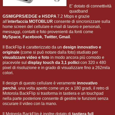
E' dotato di connettività
quadband
GSM/GPRS/EDGE e HSDPA
7.2 Mbps e grazie
all'
interfaccia MOTOBLUR
consente di sincronizzare sulla
home screen del cellulare e-mail di lavoro e personali,
messaggi, contatti e foto provenienti da fonti come
MySpace, Facebook, Twitter, Gmail
.
Il BackFlip è caratterizzato da un
design innovativo e
originale
(come si può notare dalla foto) studiato per
visualizzare video e foto
in modo ancora più comodo e
piacevole sul
display touch da 3,1 pollici
con 320 x 480
pixel di risoluzione e in grado di visualizzare fino a 262mila
colori.
Il design di questo cellulare è veramente
innovativo
perchè
, una volta aperto come un pc a 180 gradi, il retro di
Motorola BackFlip si trasforma in tastiera e un touchpad
nella parte posteriore consente di gestire le funzioni senza
oscurare il video con la mano.
Il Motorola BackFlip è inoltre dotato di
tastiera full