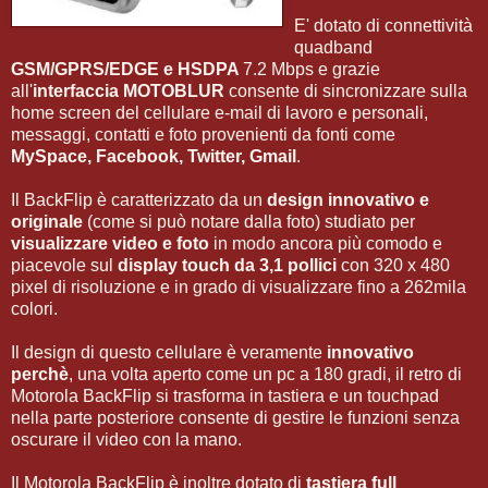
E' dotato di connettività
quadband
GSM/GPRS/EDGE e HSDPA
7.2 Mbps e grazie
all'
interfaccia MOTOBLUR
consente di sincronizzare sulla
home screen del cellulare e-mail di lavoro e personali,
messaggi, contatti e foto provenienti da fonti come
MySpace, Facebook, Twitter, Gmail
.
Il BackFlip è caratterizzato da un
design innovativo e
originale
(come si può notare dalla foto) studiato per
visualizzare video e foto
in modo ancora più comodo e
piacevole sul
display touch da 3,1 pollici
con 320 x 480
pixel di risoluzione e in grado di visualizzare fino a 262mila
colori.
Il design di questo cellulare è veramente
innovativo
perchè
, una volta aperto come un pc a 180 gradi, il retro di
Motorola BackFlip si trasforma in tastiera e un touchpad
nella parte posteriore consente di gestire le funzioni senza
oscurare il video con la mano.
Il Motorola BackFlip è inoltre dotato di
tastiera full