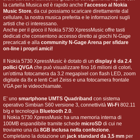
la cartella Musica ed è rapido anche
l'accesso al Nokia
Music Store
, da cui possiamo scaricare direttamente dal
cellulare, la nostra musica preferita e le informazioni sugli
artisti che ci interessano.
Anche per il gioco il Nokia 5730 XpressMusic offre tasti
dedicati che consentono accesso diretto ai giochi N-Gage
precaricati e alla
community N-Gage Arena per sfidare
on-line i propri amici!
Il Nokia 5730 XpressMusic è dotato di un
display è da 2.4
pollici QVGA
che può visualizzare fino 16 milioni di colori,
un'ottima fotocamera da 3.2 megapixel con flash LED, zoom
digitale da 8x e lenti Carl Zeiss e una fotocamera frontale
VGA per le videochiamate.
E' uno
smartphone UMTS Quadriband
con sistema
operativo Simbian S60 versione 3, connettività
Wi-Fi
802.11
b/g e tecnologia
Bluetooth 2.0
.
Il Nokia 5730 XpressMusic ha una memoria interna di
100MB espandibile tramite schede
microSD
di cui ne
troviamo una da
8GB inclusa nella confezione
.
Completano la dotazione un
jack standard da 3,5 mm
per