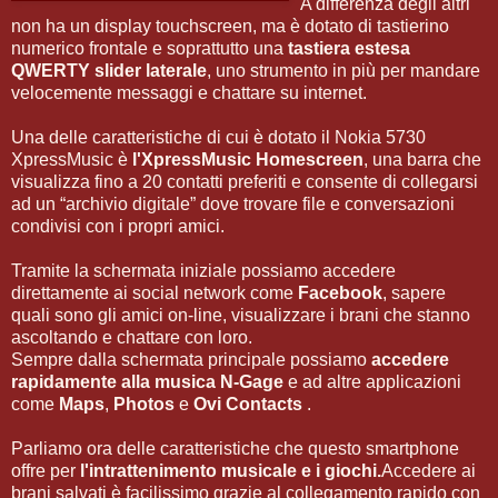
A differenza degli altri
non ha un display touchscreen, ma è dotato di tastierino
numerico frontale e soprattutto una
tastiera estesa
QWERTY slider laterale
, uno strumento in più per mandare
velocemente messaggi e chattare su internet.
Una delle caratteristiche di cui è dotato il Nokia 5730
XpressMusic è
l'XpressMusic Homescreen
, una barra che
visualizza fino a 20 contatti preferiti e consente di collegarsi
ad un “archivio digitale” dove trovare file e conversazioni
condivisi con i propri amici.
Tramite la schermata iniziale possiamo accedere
direttamente ai social network come
Facebook
, sapere
quali sono gli amici on-line, visualizzare i brani che stanno
ascoltando e chattare con loro.
Sempre dalla schermata principale possiamo
accedere
rapidamente alla musica N-Gage
e ad altre applicazioni
come
Maps
,
Photos
e
Ovi Contacts
.
Parliamo ora delle caratteristiche che questo smartphone
offre per
l'intrattenimento musicale e i giochi.
Accedere ai
brani salvati è facilissimo grazie al collegamento rapido con