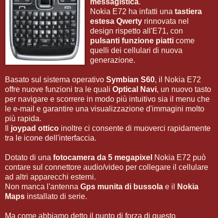
messagistica
.
Nokia E72 ha infatti una
tastiera
estesa Qwerty
rinnovata nel
design rispetto all'E71, con
pulsanti funzione piatti
come
quelli dei cellulari di nuova
generazione.
Basato sul sistema operativo
Symbian S60
, il Nokia E72
offre nuove funzioni tra le quali
Optical Navi
, un nuovo tasto
per navigare e scorrere in modo più intuitivo sia il menu che
le e-mail e garantire una visualizzazione d'immagini molto
più rapida.
Il
joypad ottico
inoltre ci consente di muoverci rapidamente
tra le icone dell'interfaccia.
Dotato di una
fotocamera da 5 megapixel
Nokia E72 può
contare sul connettore audio/video per collegare il cellulare
ad altri apparecchi esterni.
Non manca l'antenna
Gps munita di bussola
e il
Nokia
Maps
installato di serie.
Ma come abbiamo detto il punto di forza di questo