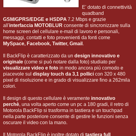
E' dotato di connettività
quadband
GSM/GPRS/EDGE e HSDPA
7.2 Mbps e grazie
all'
interfaccia MOTOBLUR
consente di sincronizzare sulla
home screen del cellulare e-mail di lavoro e personali,
messaggi, contatti e foto provenienti da fonti come
MySpace, Facebook, Twitter, Gmail
.
Il BackFlip è caratterizzato da un
design innovativo e
originale
(come si può notare dalla foto) studiato per
visualizzare video e foto
in modo ancora più comodo e
piacevole sul
display touch da 3,1 pollici
con 320 x 480
pixel di risoluzione e in grado di visualizzare fino a 262mila
colori.
Il design di questo cellulare è veramente
innovativo
perchè
, una volta aperto come un pc a 180 gradi, il retro di
Motorola BackFlip si trasforma in tastiera e un touchpad
nella parte posteriore consente di gestire le funzioni senza
oscurare il video con la mano.
Il Motorola BackFlip è inoltre dotato di
tastiera full