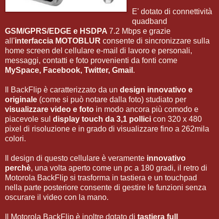
E' dotato di connettività
quadband
GSM/GPRS/EDGE e HSDPA
7.2 Mbps e grazie
all'
interfaccia MOTOBLUR
consente di sincronizzare sulla
home screen del cellulare e-mail di lavoro e personali,
messaggi, contatti e foto provenienti da fonti come
MySpace, Facebook, Twitter, Gmail
.
Il BackFlip è caratterizzato da un
design innovativo e
originale
(come si può notare dalla foto) studiato per
visualizzare video e foto
in modo ancora più comodo e
piacevole sul
display touch da 3,1 pollici
con 320 x 480
pixel di risoluzione e in grado di visualizzare fino a 262mila
colori.
Il design di questo cellulare è veramente
innovativo
perchè
, una volta aperto come un pc a 180 gradi, il retro di
Motorola BackFlip si trasforma in tastiera e un touchpad
nella parte posteriore consente di gestire le funzioni senza
oscurare il video con la mano.
Il Motorola BackFlip è inoltre dotato di
tastiera full