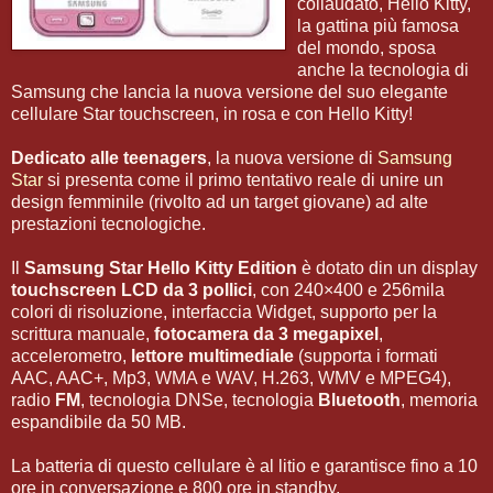
collaudato, Hello Kitty,
la gattina più famosa
del mondo, sposa
anche la tecnologia di
Samsung che lancia la nuova versione del suo elegante
cellulare Star touchscreen, in rosa e con Hello Kitty!
Dedicato alle teenagers
, la nuova versione di
Samsung
Star
si presenta come il primo tentativo reale di unire un
design femminile (rivolto ad un target giovane) ad alte
prestazioni tecnologiche.
Il
Samsung Star Hello Kitty Edition
è dotato din un display
touchscreen LCD da 3 pollici
, con 240×400 e 256mila
colori di risoluzione, interfaccia Widget, supporto per la
scrittura manuale,
fotocamera da 3 megapixel
,
accelerometro,
lettore multimediale
(supporta i formati
AAC, AAC+, Mp3, WMA e WAV, H.263, WMV e MPEG4),
radio
FM
, tecnologia DNSe, tecnologia
Bluetooth
, memoria
espandibile da 50 MB.
La batteria di questo cellulare è al litio e garantisce fino a 10
ore in conversazione e 800 ore in standby.