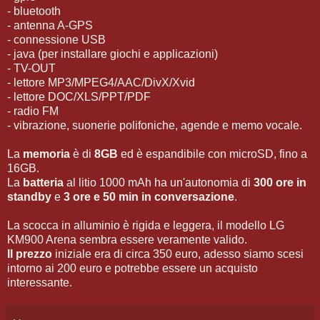
- bluetooth
- antenna A-GPS
- connessione USB
- java (per installare giochi e applicazioni)
- TV-OUT
- lettore MP3/MPEG4/AAC/DivX/Xvid
- lettore DOC/XLS/PPT/PDF
- radio FM
- vibrazione, suonerie polifoniche, agende e memo vocale.
La
memoria
è di
8GB
ed è espandibile con microSD, fino a
16GB.
La
batteria
al litio 1000 mAh ha un'autonomia di
300 ore in
standby
e
3 ore e 50 min in conversazione
.
La scocca in alluminio è rigida e leggera, il modello LG
KM900 Arena sembra essere veramente valido.
Il prezzo
iniziale era di circa 350 euro, adesso siamo scesi
intorno ai 200 euro e potrebbe essere un acquisto
interessante.