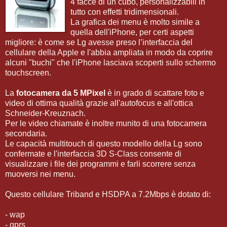
4 facce di un cubo, personalizzabili in
tutto con effetti tridimensionali.
La grafica dei menu è molto simile a
quella dell'iPhone, per certi aspetti
migliore: è come se Lg avesse preso l’interfaccia del
cellulare della Apple e l'abbia ampliata in modo da coprire
alcuni "buchi" che l'iPhone lasciava scoperti sullo schermo
touchscreen.
La
fotocamera da 5 MPixel
è in grado di scattare foto e
video di ottima qualità grazie all'autofocus e all'ottica
Schneider-Kreuznach.
Per le video chiamate è inoltre munito di una fotocamera
secondaria.
Le capacità multitouch di questo modello della Lg sono
confermate e l'interfaccia 3D S-Class consente di
visualizzare i file dei programmi e farli scorrere senza
muoversi nei menu.
Questo cellulare Triband e HSDPA a 7.2Mbps è dotato di:
- wap
- gprs