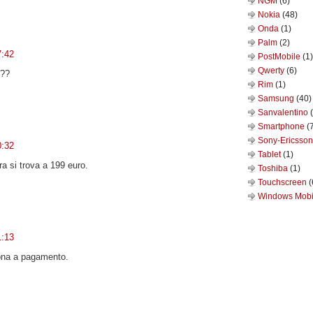
NGM
(6)
Nokia
(48)
Onda
(1)
Palm
(2)
7:42
PostMobile
(1)
Qwerty
(6)
???
Rim
(1)
Samsung
(40)
Sanvalentino
Smartphone
(
Sony-Ericsso
0:32
Tablet
(1)
ra si trova a 199 euro.
Toshiba
(1)
Touchscreen
(
Windows Mob
1:13
iona a pagamento.