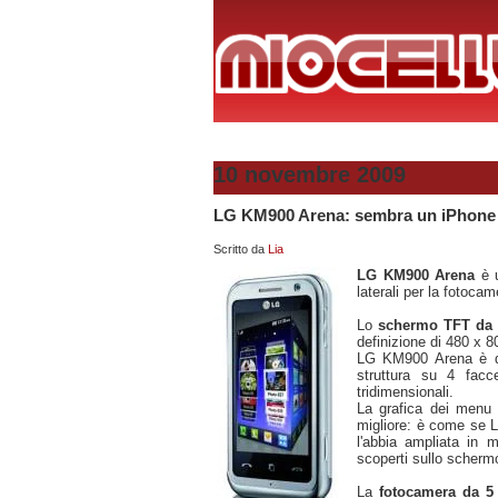
10 novembre 2009
LG KM900 Arena: sembra un iPhone 
Scritto da
Lia
LG KM900 Arena
è 
laterali per la fotoca
Lo
schermo TFT da 
definizione di 480 x 8
LG KM900 Arena è do
struttura su 4 facce
tridimensionali.
La grafica dei menu è
migliore: è come se Lg
l'abbia ampliata in 
scoperti sullo scherm
La
fotocamera da 5