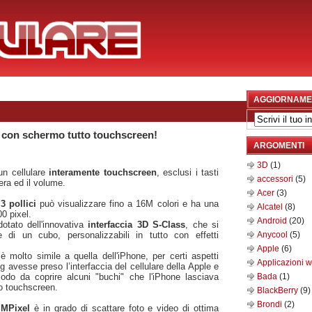
AGGIORNAME
con schermo tutto touchscreen!
ARGOMENTI
3D
(1)
un cellulare
interamente touchscreen
, esclusi i tasti
accessori
(5)
mera ed il volume.
Acer
(3)
3 pollici
può visualizzare fino a 16M colori e ha una
Alcatel
(8)
00 pixel.
Android
(20)
tato dell'innovativa
interfaccia 3D S-Class
, che si
 di un cubo, personalizzabili in tutto con effetti
Anycool
(5)
Apple
(6)
 molto simile a quella dell'iPhone, per certi aspetti
Applicazioni 
 avesse preso l’interfaccia del cellulare della Apple e
modo da coprire alcuni "buchi" che l'iPhone lasciava
Bada
(1)
o touchscreen.
BlackBerry
(9)
Brondi
(2)
 MPixel
è in grado di scattare foto e video di ottima