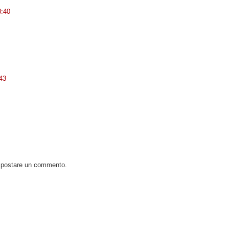
3:40
:43
o postare un commento.