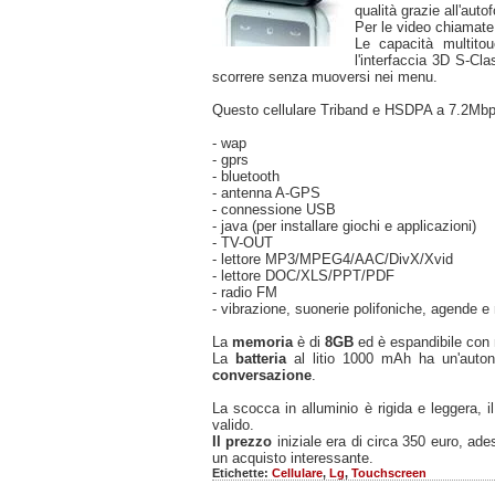
qualità grazie all'aut
Per le video chiamate
Le capacità multito
l'interfaccia 3D S-Cla
scorrere senza muoversi nei menu.
Questo cellulare Triband e HSDPA a 7.2Mbps
- wap
- gprs
- bluetooth
- antenna A-GPS
- connessione USB
- java (per installare giochi e applicazioni)
- TV-OUT
- lettore MP3/MPEG4/AAC/DivX/Xvid
- lettore DOC/XLS/PPT/PDF
- radio FM
- vibrazione, suonerie polifoniche, agende 
La
memoria
è di
8GB
ed è espandibile con
La
batteria
al litio 1000 mAh ha un'auto
conversazione
.
La scocca in alluminio è rigida e leggera
valido.
Il prezzo
iniziale era di circa 350 euro, ad
un acquisto interessante.
Etichette:
Cellulare
,
Lg
,
Touchscreen