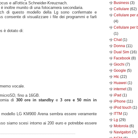
ofocus e all'ottica Schneider-Kreuznach.
Business
(3)
 è inoltre munito di una fotocamera secondaria.
Cellulare
(62)
uch di questo modello della Lg sono confermate e
Cellulare per 
ss consente di visualizzare i file dei programmi e farli
(4)
Cellulare per 
 è dotato di:
(1)
Chat
(1)
Donna
(11)
Dual Sim
(16)
Facebook
(8)
Giochi
(7)
Google
(5)
Htc
(22)
Huawei
(1)
e memo vocale.
internet
(3)
 microSD, fino a 16GB.
iPad
(1)
nomia di
300 ore in standby
e
3 ore e 50 min in
iPhone
(11)
iPod touch
(1)
, il modello LG KM900 Arena sembra essere veramente
ITTM
(1)
Lg
(29)
esso siamo scesi intorno ai 200 euro e potrebbe essere
Motorola
(6)
Navigatori
(7)