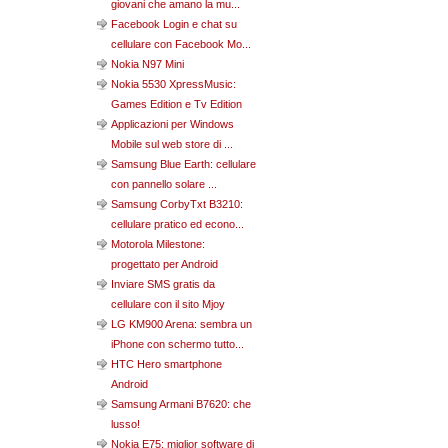
giovani che amano la mu...
Facebook Login e chat su
cellulare con Facebook Mo...
Nokia N97 Mini
Nokia 5530 XpressMusic:
Games Edition e Tv Edition
Applicazioni per Windows
Mobile sul web store di ...
Samsung Blue Earth: cellulare
con pannello solare ...
Samsung CorbyTxt B3210:
cellulare pratico ed econo...
Motorola Milestone:
progettato per Android
Inviare SMS gratis da
cellulare con il sito Mjoy
LG KM900 Arena: sembra un
iPhone con schermo tutto...
HTC Hero smartphone
Android
Samsung Armani B7620: che
lusso!
Nokia E75: miglior software di