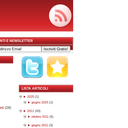
NTI E NEWSLETTER
LISTA ARTICOLI
►
2025
(
1
)
►
giugno 2025
(
1
)
web
(28)
►
2011
(
43
)
►
ottobre 2011
(
5
)
►
giugno 2011
(
3
)