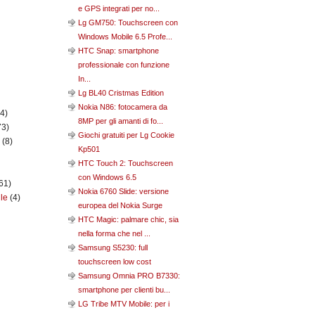
e GPS integrati per no...
Lg GM750: Touchscreen con
Windows Mobile 6.5 Profe...
HTC Snap: smartphone
professionale con funzione
In...
Lg BL40 Cristmas Edition
Nokia N86: fotocamera da
(4)
8MP per gli amanti di fo...
73)
Giochi gratuiti per Lg Cookie
n
(8)
Kp501
HTC Touch 2: Touchscreen
con Windows 6.5
61)
Nokia 6760 Slide: versione
ile
(4)
europea del Nokia Surge
HTC Magic: palmare chic, sia
nella forma che nel ...
Samsung S5230: full
touchscreen low cost
Samsung Omnia PRO B7330:
smartphone per clienti bu...
LG Tribe MTV Mobile: per i