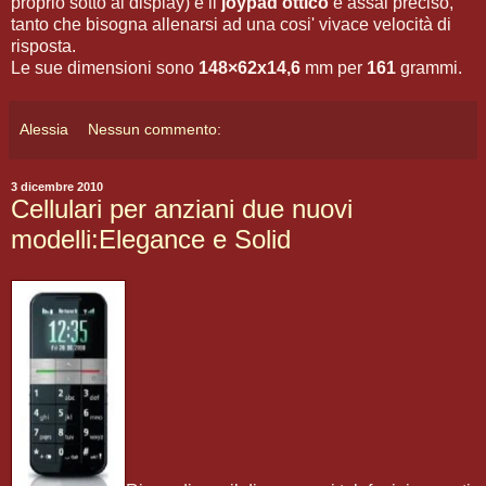
proprio sotto al display) e il
joypad ottico
è assai preciso,
tanto che bisogna allenarsi ad una cosi' vivace velocità di
risposta.
Le sue dimensioni sono
148×62x14,6
mm per
161
grammi.
Alessia
Nessun commento:
3 dicembre 2010
Cellulari per anziani due nuovi
modelli:Elegance e Solid