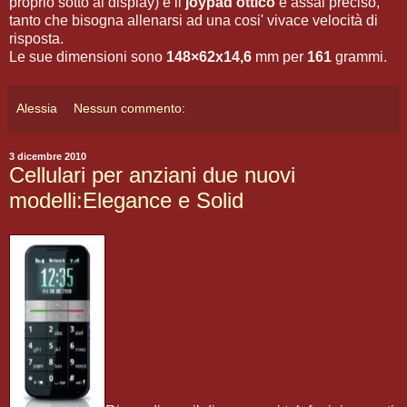
proprio sotto al display) e il
joypad ottico
è assai preciso,
tanto che bisogna allenarsi ad una cosi' vivace velocità di
risposta.
Le sue dimensioni sono
148×62x14,6
mm per
161
grammi.
Alessia
Nessun commento:
3 dicembre 2010
Cellulari per anziani due nuovi
modelli:Elegance e Solid