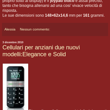
proprio sotto al display) e il
joypad ottico
è assai preciso,
tanto che bisogna allenarsi ad una cosi' vivace velocità di
risposta.
Le sue dimensioni sono
148×62x14,6
mm per
161
grammi.
Alessia
Nessun commento:
3 dicembre 2010
Cellulari per anziani due nuovi
modelli:Elegance e Solid