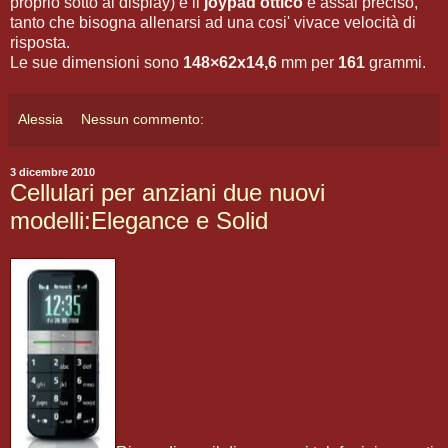
proprio sotto al display) e il
joypad ottico
è assai preciso,
tanto che bisogna allenarsi ad una cosi' vivace velocità di
risposta.
Le sue dimensioni sono
148×62x14,6
mm per
161
grammi.
Alessia
Nessun commento:
3 dicembre 2010
Cellulari per anziani due nuovi
modelli:Elegance e Solid