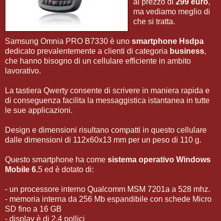
al prezzo di
299 euro
,
ma vediamo meglio di
che si tratta.
Samsung Omnia PRO B7330 è uno
smartphone Hsdpa
dedicato prevalentemente a clienti di categoria
business
,
che hanno bisogno di un cellulare efficiente in ambito
lavorativo.
La tastiera Qwerty consente di scrivere in maniera rapida e
di conseguenza facilita la messaggistica istantanea in tutte
le sue applicazioni.
Design e dimensioni risultano compatti in questo cellulare
dalle dimensioni di 112x60x13 mm per un peso di 110 g.
Questo smartphone ha come
sistema operativo Windows
Mobile 6.
5 ed è dotato di:
- un processore interno Qualcomm MSM 7201a a 528 mhz.
- memoria interna da 256 Mb espandibile con schede Micro
SD fino a 16 GB
- display è di 2.4 pollici