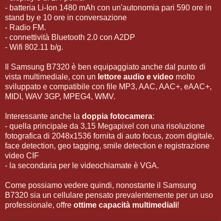
- batteria Li-Ion 1480 mAh con un'autonomia pari 590 ore in
stand by e 10 ore in conversazione
- Radio FM.
- connettività Bluetooth 2.0 con A2DP
- Wifi 802.11 b/g.
Il Samsung B7320 è ben equipaggiato anche dal punto di
vista multimediale, con un
lettore audio e video
molto
sviluppato e compatibile con file MP3, AAC, AAC+, eAAC+,
MIDI, WAV 3GP, MPEG4, WMV.
Interessante anche la
doppia fotocamera
:
- quella principale da 3,15 Megapixel con una risoluzione
fotografica di 2048x1536 fornita di auto focus, zoom digitale,
face detection, geo tagging, smile detection e registrazione
video CIF
- la secondaria per le videochiamate è VGA.
Come possiamo vedere quindi, nonostante il Samsung
B7320 sia un cellulare pensato prevalentemente per un uso
professionale, offre
ottime capacità multimediali
!