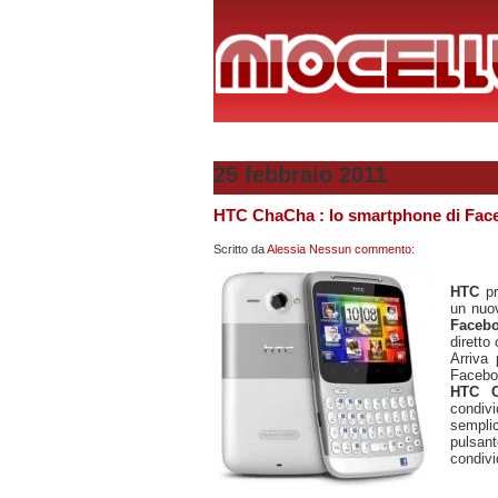
25 febbraio 2011
HTC ChaCha : lo smartphone di Fac
Scritto da
Alessia
Nessun commento:
HTC
pr
un nuo
Faceb
diretto
Arriva
Facebo
HTC 
condiv
sempli
pulsant
condivi