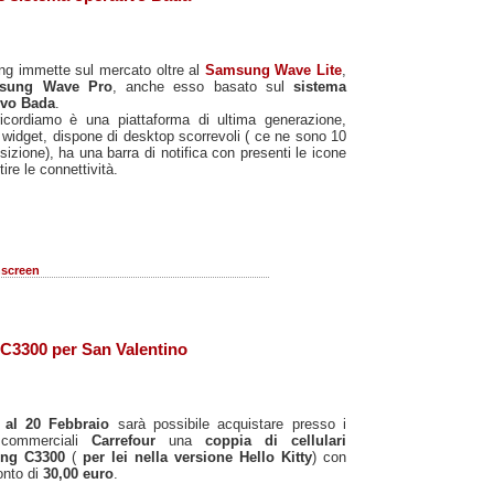
g immette sul mercato oltre al
Samsung Wave Lite
,
sung Wave Pro
, anche esso basato sul
sistema
ivo Bada
.
ricordiamo è una piattaforma di ultima generazione,
a widget, dispone di desktop scorrevoli ( ce ne sono 10
sizione), ha una barra di notifica con presenti le icone
ire le connettività.
screen
 C3300 per San Valentino
 al 20 Febbraio
sarà possibile acquistare presso i
 commerciali
Carrefour
una
coppia di cellulari
ng C3300
(
per lei nella versione Hello Kitty
) con
onto di
30,00 euro
.