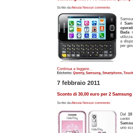
Scritto da
Alessia
Nessun commento:
Samsun
il
Sam
operat
Bada
utilizz
a dispo
per gest
Continua a leggere...
Etichette:
Qwerty
,
Samsung
,
Smartphone
,
Touch
7 febbraio 2011
Sconto di 30,00 euro per 2 Samsung
Scritto da
Alessia
Nessun commento:
Dal
10
centri
Samsu
uno sc