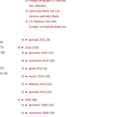
Regala un Alcatel OT-808 per
San Valentino
Samsung Wave Lite con
sistema operativo Bada
LG Optimus One with
Google: un Android ideato per
...
►
gennaio 2011
(
8
)
(4)
73)
►
2010
(
103
)
n
(8)
►
dicembre 2010
(
17
)
►
novembre 2010
(
18
)
61)
►
aprile 2010
(
5
)
ile
(4)
►
marzo 2010
(
18
)
►
febbraio 2010
(
22
)
►
gennaio 2010
(
23
)
►
2009
(
90
)
►
dicembre 2009
(
23
)
►
novembre 2009
(
32
)