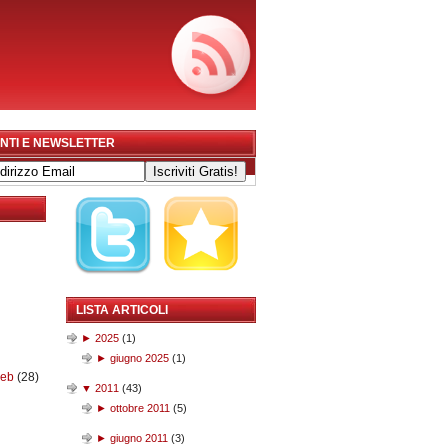
NTI E NEWSLETTER
LISTA ARTICOLI
►
2025
(
1
)
►
giugno 2025
(
1
)
web
(28)
▼
2011
(
43
)
►
ottobre 2011
(
5
)
►
giugno 2011
(
3
)