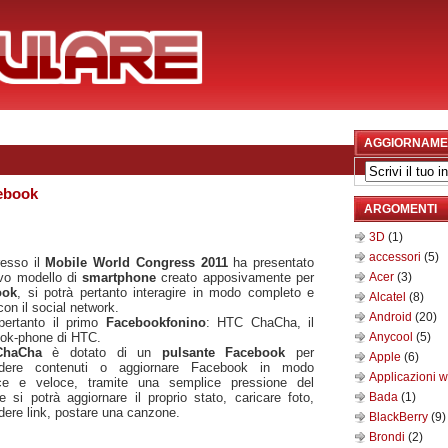
AGGIORNAME
ebook
ARGOMENTI
3D
(1)
accessori
(5)
esso il
Mobile World Congress 2011
ha presentato
vo modello di
smartphone
creato apposivamente per
Acer
(3)
ook
, si potrà pertanto interagire in modo completo e
Alcatel
(8)
 con il social network.
Android
(20)
 pertanto il primo
Facebookfonino
: HTC ChaCha, il
ok-phone di HTC.
Anycool
(5)
ChaCha
è dotato di un
pulsante Facebook
per
Apple
(6)
idere contenuti o aggiornare Facebook in modo
Applicazioni 
ce e veloce, tramite una semplice pressione del
e si potrà aggiornare il proprio stato, caricare foto,
Bada
(1)
dere link, postare una canzone.
BlackBerry
(9)
Brondi
(2)