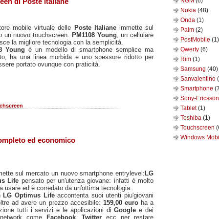
NGM
(6)
en di Poste Italiane
Nokia
(48)
Onda
(1)
tore mobile virtuale delle
Poste Italiane
immette sul
Palm
(2)
o un nuovo touchscreen:
PM1108 Young
, un cellulare
PostMobile
(1)
sce la migliore tecnologia con la semplicità.
8 Young
è un modello di smartphone semplice ma
Qwerty
(6)
to, ha una linea morbida e uno spessore ridotto per
Rim
(1)
ssere portato ovunque con praticità.
Samsung
(40)
Sanvalentino
Smartphone
(
Sony-Ericsso
chscreen
Tablet
(1)
Toshiba
(1)
Touchscreen
(
Windows Mob
ompleto ed economico
ette sul mercato un nuovo smartphone entrylevel:
LG
us Life
pensato per un'utenza giovane: infatti è molto
da usare ed è corredato da un'ottima tecnologia.
n
LG Optimus Life
accontenta suoi utenti piu'giovani
 oltre ad avere un prezzo accesibile:
159,00 euro
ha a
zione tutti i servizi e le applicazioni di
Google
e dei
l network come
Facebook
,
Twitter
ecc per restare