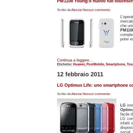
PM1108 Young:il nuovo full touchscre
Scritto da
Alessia
Nessun commento:
L'opera
mercat
che uni
PM110
comple
poter e
Continua a leggere...
Etichette:
Huawei
,
PostMobile
,
Smartphone
,
Tou
12 febbraio 2011
LG Optimus Life: uno smartphone c
Scritto da
Alessia
Nessun commento:
LG
imm
Optim
facile 
LG co
infatti
disposi
socia