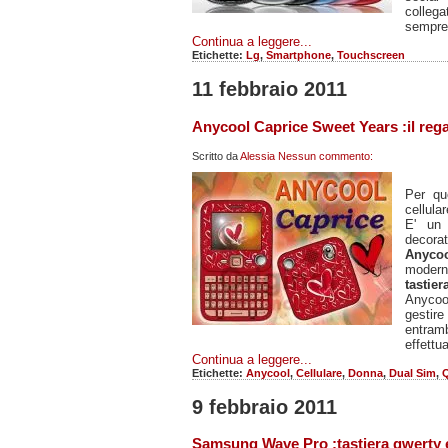
collega
sempre
Continua a leggere...
Etichette:
Lg
,
Smartphone
,
Touchscreen
11 febbraio 2011
Anycool Caprice Sweet Years :il rega
Scritto da
Alessia
Nessun commento:
Per q
cellula
E' un 
decorat
Anyco
modern
tastie
Anycoo
gestir
entram
effettu
Continua a leggere...
Etichette:
Anycool
,
Cellulare
,
Donna
,
Dual Sim
,
9 febbraio 2011
Samsung Wave Pro :tastiera qwerty 