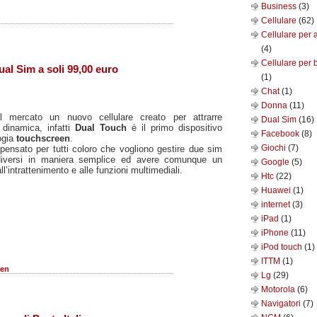
Business
(3)
Cellulare
(62)
Cellulare per 
(4)
Cellulare per 
al Sim a soli 99,00 euro
(1)
Chat
(1)
Donna
(11)
mercato un nuovo cellulare creato per attrarre
Dual Sim
(16)
 dinamica, infatti
Dual Touch
è il primo dispositivo
Facebook
(8)
ogia
touchscreen
.
Giochi
(7)
 pensato per tutti coloro che vogliono gestire due sim
 diversi in maniera semplice ed avere comunque un
Google
(5)
ll’intrattenimento e alle funzioni multimediali.
Htc
(22)
Huawei
(1)
internet
(3)
iPad
(1)
iPhone
(11)
iPod touch
(1)
ITTM
(1)
een
Lg
(29)
Motorola
(6)
Navigatori
(7)