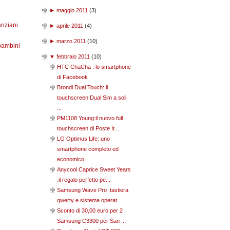
►
maggio 2011
(
3
)
anziani
►
aprile 2011
(
4
)
►
marzo 2011
(
10
)
bambini
▼
febbraio 2011
(
10
)
HTC ChaCha : lo smartphone
di Facebook
Brondi Dual Touch: il
touchscreen Dual Sim a soli
...
PM1108 Young:il nuovo full
touchscreen di Poste It...
LG Optimus Life: uno
smartphone completo ed
economico
Anycool Caprice Sweet Years
:il regalo perfetto pe...
Samsung Wave Pro :tastiera
qwerty e sistema operat...
Sconto di 30,00 euro per 2
Samsung C3300 per San ...