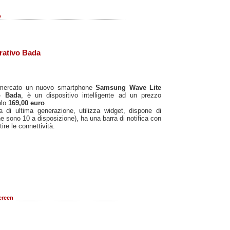
o
rativo Bada
mercato un nuovo smartphone
Samsung Wave Lite
o Bada
, è un dispositivo intelligente ad un prezzo
olo
169,00 euro
.
a di ultima generazione, utilizza widget, dispone di
ne sono 10 a disposizione), ha una barra di notifica con
ire le connettività.
creen