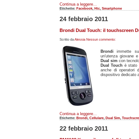
Continua a leggere...
Etichette:
Facebook
,
Htc
,
Smartphone
24 febbraio 2011
Brondi Dual Touch: il touchscreen Du
Scritto da
Alessia
Nessun commento:
Brondi
immette sul 
un'utenza giovane e
Dual sim
con tecnol
Dual Touch
è stato
anche di operatori
dispositivo dedicato a
Continua a leggere...
Etichette:
Brondi
,
Cellulare
,
Dual Sim
,
Touchscr
22 febbraio 2011