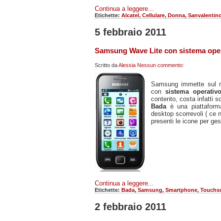
Continua a leggere...
Etichette:
Alcatel
,
Cellulare
,
Donna
,
Sanvalentin
5 febbraio 2011
Samsung Wave Lite con sistema ope
Scritto da
Alessia
Nessun commento:
Samsung immette sul 
con
sistema operativ
contento, costa infatti s
Bada
è una piattaform
desktop scorrevoli ( ce 
presenti le icone per gest
Continua a leggere...
Etichette:
Bada
,
Samsung
,
Smartphone
,
Touchs
2 febbraio 2011