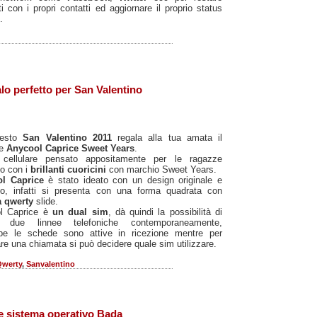
ti con i propri contatti ed aggiornare il proprio status
.
lo perfetto per San Valentino
uesto
San Valentino 2011
regala alla tua amata il
re
Anycool Caprice Sweet Years
.
cellulare pensato appositamente per le ragazze
o con i
brillanti cuoricini
con marchio Sweet Years.
ol Caprice
è stato ideato con un design originale e
o, infatti si presenta con una forma quadrata con
ra qwerty
slide.
l Caprice è
un dual sim
, dà quindi la possibilità di
e due linnee telefoniche contemporaneamente,
be le schede sono attive in ricezione mentre per
are una chiamata si può decidere quale sim utilizzare.
Qwerty
,
Sanvalentino
e sistema operativo Bada