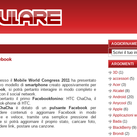
AGGIORNAME
ebook
ARGOMENTI
3D
(1)
accessori
(5)
esso il
Mobile World Congress 2011
ha presentato
vo modello di
smartphone
creato apposivamente per
Acer
(3)
ook
, si potrà pertanto interagire in modo completo e
Alcatel
(8)
 con il social network.
Android
(20)
 pertanto il primo
Facebookfonino
: HTC ChaCha, il
ok-phone di HTC.
Anycool
(5)
ChaCha
è dotato di un
pulsante Facebook
per
Apple
(6)
idere contenuti o aggiornare Facebook in modo
Applicazioni 
ce e veloce, tramite una semplice pressione del
e si potrà aggiornare il proprio stato, caricare foto,
Bada
(1)
dere link, postare una canzone.
BlackBerry
(9)
Brondi
(2)