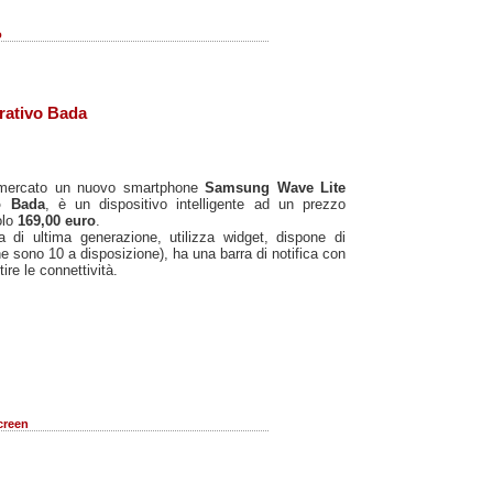
o
rativo Bada
mercato un nuovo smartphone
Samsung Wave Lite
o Bada
, è un dispositivo intelligente ad un prezzo
olo
169,00 euro
.
a di ultima generazione, utilizza widget, dispone di
ne sono 10 a disposizione), ha una barra di notifica con
ire le connettività.
creen