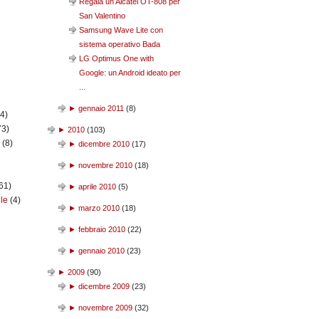
Regala un Alcatel OT-808 per
San Valentino
Samsung Wave Lite con
sistema operativo Bada
LG Optimus One with
Google: un Android ideato per
...
►
gennaio 2011
(
8
)
(4)
73)
►
2010
(
103
)
n
(8)
►
dicembre 2010
(
17
)
►
novembre 2010
(
18
)
61)
►
aprile 2010
(
5
)
ile
(4)
►
marzo 2010
(
18
)
►
febbraio 2010
(
22
)
►
gennaio 2010
(
23
)
►
2009
(
90
)
►
dicembre 2009
(
23
)
►
novembre 2009
(
32
)