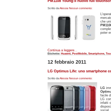
PM1108 Young:il nuovo full touchscre
Scritto da
Alessia
Nessun commento:
L'opera
mercat
che uni
PM110
comple
poter e
Continua a leggere...
Etichette:
Huawei
,
PostMobile
,
Smartphone
,
Tou
12 febbraio 2011
LG Optimus Life: uno smartphone c
Scritto da
Alessia
Nessun commento:
LG
imm
Optim
facile 
LG co
infatti
disposi
socia