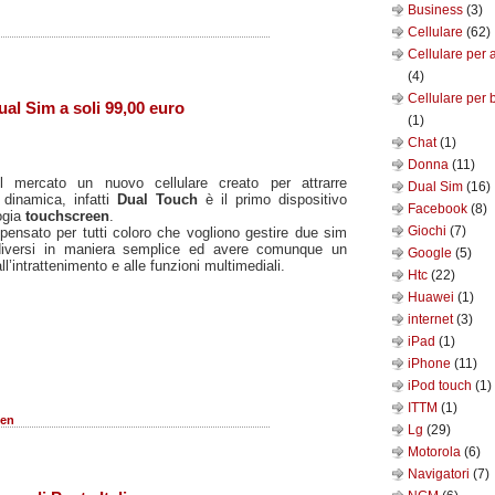
Business
(3)
Cellulare
(62)
Cellulare per 
(4)
Cellulare per 
al Sim a soli 99,00 euro
(1)
Chat
(1)
Donna
(11)
mercato un nuovo cellulare creato per attrarre
Dual Sim
(16)
 dinamica, infatti
Dual Touch
è il primo dispositivo
Facebook
(8)
ogia
touchscreen
.
Giochi
(7)
 pensato per tutti coloro che vogliono gestire due sim
 diversi in maniera semplice ed avere comunque un
Google
(5)
ll’intrattenimento e alle funzioni multimediali.
Htc
(22)
Huawei
(1)
internet
(3)
iPad
(1)
iPhone
(11)
iPod touch
(1)
ITTM
(1)
een
Lg
(29)
Motorola
(6)
Navigatori
(7)