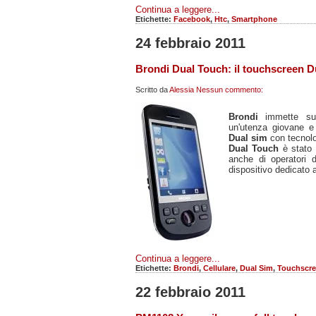
Continua a leggere...
Etichette:
Facebook
,
Htc
,
Smartphone
24 febbraio 2011
Brondi Dual Touch: il touchscreen Du
Scritto da
Alessia
Nessun commento:
Brondi
immette sul 
un'utenza giovane e
Dual sim
con tecnol
Dual Touch
è stato
anche di operatori
dispositivo dedicato a
Continua a leggere...
Etichette:
Brondi
,
Cellulare
,
Dual Sim
,
Touchscr
22 febbraio 2011