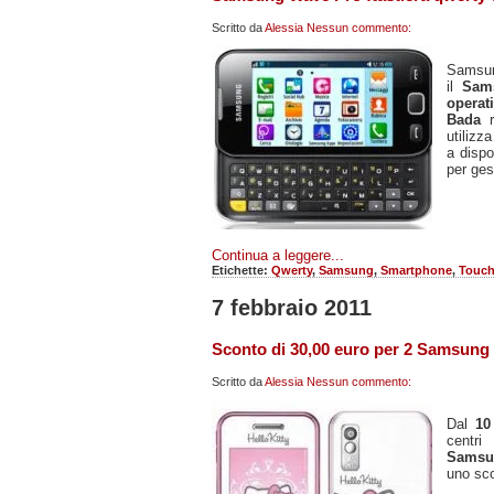
Scritto da
Alessia
Nessun commento:
Samsun
il
Sam
operat
Bada
utilizz
a dispo
per gest
Continua a leggere...
Etichette:
Qwerty
,
Samsung
,
Smartphone
,
Touch
7 febbraio 2011
Sconto di 30,00 euro per 2 Samsung
Scritto da
Alessia
Nessun commento:
Dal
10
centri
Samsu
uno sc