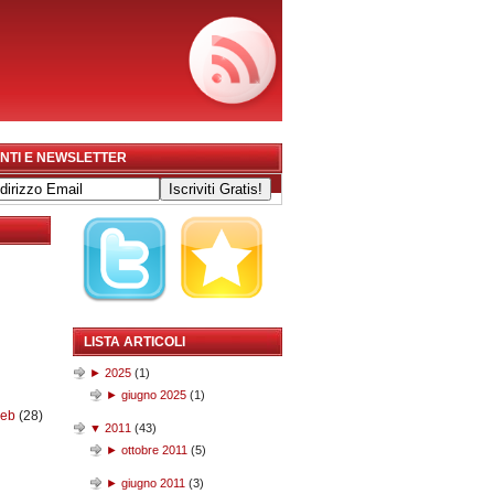
NTI E NEWSLETTER
LISTA ARTICOLI
►
2025
(
1
)
►
giugno 2025
(
1
)
web
(28)
▼
2011
(
43
)
►
ottobre 2011
(
5
)
►
giugno 2011
(
3
)