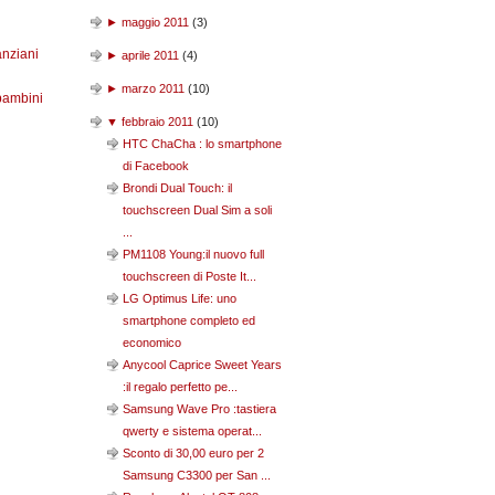
►
maggio 2011
(
3
)
anziani
►
aprile 2011
(
4
)
►
marzo 2011
(
10
)
bambini
▼
febbraio 2011
(
10
)
HTC ChaCha : lo smartphone
di Facebook
Brondi Dual Touch: il
touchscreen Dual Sim a soli
...
PM1108 Young:il nuovo full
touchscreen di Poste It...
LG Optimus Life: uno
smartphone completo ed
economico
Anycool Caprice Sweet Years
:il regalo perfetto pe...
Samsung Wave Pro :tastiera
qwerty e sistema operat...
Sconto di 30,00 euro per 2
Samsung C3300 per San ...