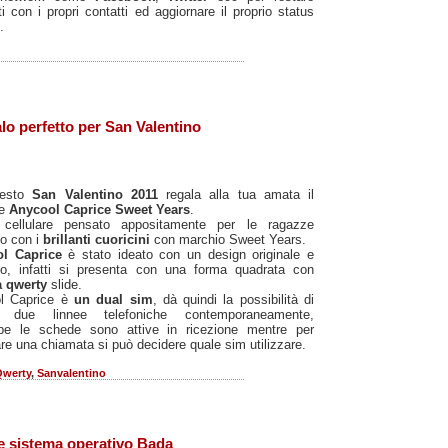
ti con i propri contatti ed aggiornare il proprio status
.
lo perfetto per San Valentino
uesto
San Valentino 2011
regala alla tua amata il
re
Anycool Caprice Sweet Years
.
cellulare pensato appositamente per le ragazze
o con i
brillanti cuoricini
con marchio Sweet Years.
ol Caprice
è stato ideato con un design originale e
o, infatti si presenta con una forma quadrata con
ra qwerty
slide.
l Caprice è
un dual sim
, dà quindi la possibilità di
e due linnee telefoniche contemporaneamente,
be le schede sono attive in ricezione mentre per
are una chiamata si può decidere quale sim utilizzare.
Qwerty
,
Sanvalentino
e sistema operativo Bada