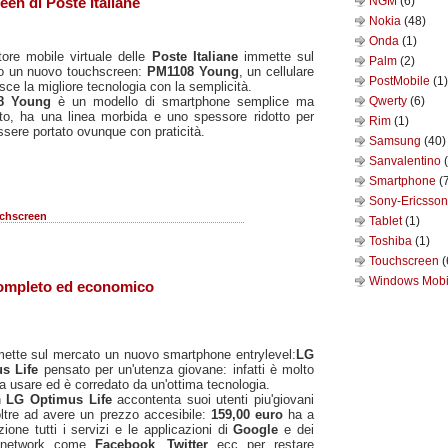
NGM
(6)
en di Poste Italiane
Nokia
(48)
Onda
(1)
tore mobile virtuale delle
Poste Italiane
immette sul
Palm
(2)
o un nuovo touchscreen:
PM1108 Young
, un cellulare
PostMobile
(1)
sce la migliore tecnologia con la semplicità.
8 Young
è un modello di smartphone semplice ma
Qwerty
(6)
to, ha una linea morbida e uno spessore ridotto per
Rim
(1)
ssere portato ovunque con praticità.
Samsung
(40)
Sanvalentino
Smartphone
(
Sony-Ericsso
chscreen
Tablet
(1)
Toshiba
(1)
Touchscreen
(
Windows Mob
ompleto ed economico
ette sul mercato un nuovo smartphone entrylevel:
LG
us Life
pensato per un'utenza giovane: infatti è molto
da usare ed è corredato da un'ottima tecnologia.
n
LG Optimus Life
accontenta suoi utenti piu'giovani
 oltre ad avere un prezzo accesibile:
159,00 euro
ha a
zione tutti i servizi e le applicazioni di
Google
e dei
l network come
Facebook
,
Twitter
ecc per restare