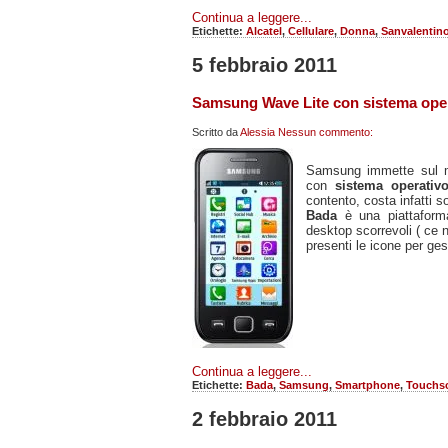
Continua a leggere...
Etichette:
Alcatel
,
Cellulare
,
Donna
,
Sanvalentin
5 febbraio 2011
Samsung Wave Lite con sistema ope
Scritto da
Alessia
Nessun commento:
Samsung immette sul 
con
sistema operativ
contento, costa infatti s
Bada
è una piattaform
desktop scorrevoli ( ce 
presenti le icone per gest
Continua a leggere...
Etichette:
Bada
,
Samsung
,
Smartphone
,
Touchs
2 febbraio 2011