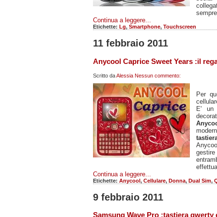
collega
sempre
Continua a leggere...
Etichette:
Lg
,
Smartphone
,
Touchscreen
11 febbraio 2011
Anycool Caprice Sweet Years :il rega
Scritto da
Alessia
Nessun commento:
Per q
cellula
E' un 
decorat
Anyco
modern
tastie
Anycoo
gestir
entram
effettu
Continua a leggere...
Etichette:
Anycool
,
Cellulare
,
Donna
,
Dual Sim
,
9 febbraio 2011
Samsung Wave Pro :tastiera qwerty 