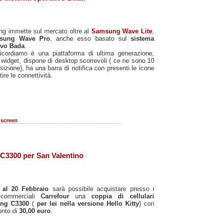
g immette sul mercato oltre al
Samsung Wave Lite
,
sung Wave Pro
, anche esso basato sul
sistema
ivo Bada
.
ricordiamo è una piattaforma di ultima generazione,
a widget, dispone di desktop scorrevoli ( ce ne sono 10
sizione), ha una barra di notifica con presenti le icone
ire le connettività.
screen
 C3300 per San Valentino
 al 20 Febbraio
sarà possibile acquistare presso i
 commerciali
Carrefour
una
coppia di cellulari
ng C3300
(
per lei nella versione Hello Kitty
) con
onto di
30,00 euro
.