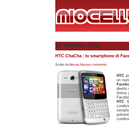
25 febbraio 2011
HTC ChaCha : lo smartphone di Fac
Scritto da
Alessia
Nessun commento:
HTC
pr
un nuo
Faceb
diretto
Arriva
Facebo
HTC 
condiv
sempli
pulsant
condivi