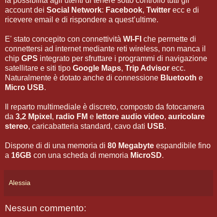
la possibilità agli utenti di tenere sotto controllo tutti gli
account dei
Social Network
:
Facebook
,
Twitter
ecc e di
ricevere email e di rispondere a quest’ultime.
E' stato concepito con connettività
WI-FI
che permette di
connettersi ad internet mediante reti wireless, non manca il
chip
GPS
integrato per sfruttare i programmi di navigazione
satellitare e siti tipo
Google Maps
,
Trip Advisor
ecc.
Naturalmente è dotato anche di connessione
Bluetooth
e
Micro USB
.
Il reparto multimediale è discreto, composto da fotocamera
da
3,2 Mpixel
,
radio FM
e
lettore audio video
,
auricolare
stereo
, caricabatteria standard, cavo dati
USB
.
Dispone di di una memoria di
80 Megabyte
espandibile fino
a
16GB
con una scheda di memoria
MicroSD
.
Alessia
Nessun commento: