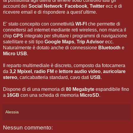
la possibilità agli utenti di tenere sotto controllo tutti gli
account dei
Social Network
:
Facebook
,
Twitter
ecc e di
ricevere email e di rispondere a quest’ultime.
E' stato concepito con connettività
WI-FI
che permette di
connettersi ad internet mediante reti wireless, non manca il
chip
GPS
integrato per sfruttare i programmi di navigazione
satellitare e siti tipo
Google Maps
,
Trip Advisor
ecc.
Naturalmente è dotato anche di connessione
Bluetooth
e
Micro USB
.
Il reparto multimediale è discreto, composto da fotocamera
da
3,2 Mpixel
,
radio FM
e
lettore audio video
,
auricolare
stereo
, caricabatteria standard, cavo dati
USB
.
Dispone di di una memoria di
80 Megabyte
espandibile fino
a
16GB
con una scheda di memoria
MicroSD
.
Alessia
Nessun commento: