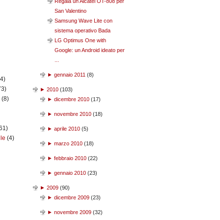
Regala un Alcatel OT-808 per
San Valentino
Samsung Wave Lite con
sistema operativo Bada
LG Optimus One with
Google: un Android ideato per
...
►
gennaio 2011
(
8
)
(4)
73)
►
2010
(
103
)
n
(8)
►
dicembre 2010
(
17
)
►
novembre 2010
(
18
)
61)
►
aprile 2010
(
5
)
ile
(4)
►
marzo 2010
(
18
)
►
febbraio 2010
(
22
)
►
gennaio 2010
(
23
)
►
2009
(
90
)
►
dicembre 2009
(
23
)
►
novembre 2009
(
32
)