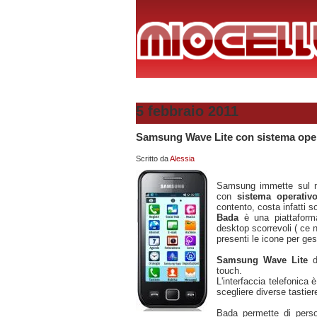
5 febbraio 2011
Samsung Wave Lite con sistema ope
Scritto da
Alessia
Samsung immette sul 
con
sistema operativ
contento, costa infatti s
Bada
è una piattaform
desktop scorrevoli ( ce 
presenti le icone per gest
Samsung Wave Lite
d
touch.
L'interfaccia telefonica 
scegliere diverse tastier
Bada permette di person