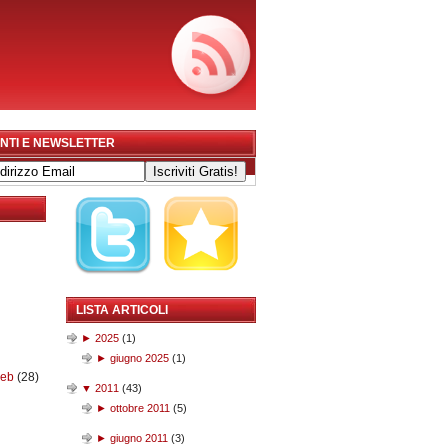
NTI E NEWSLETTER
LISTA ARTICOLI
►
2025
(
1
)
►
giugno 2025
(
1
)
web
(28)
▼
2011
(
43
)
►
ottobre 2011
(
5
)
►
giugno 2011
(
3
)