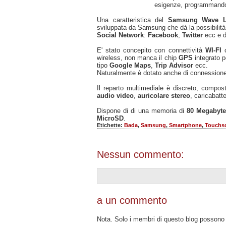
esigenze, programmando i
Una caratteristica del
Samsung Wave L
sviluppata da Samsung che dà la possibilità ag
Social Network
:
Facebook
,
Twitter
ecc e di
E' stato concepito con connettività
WI-FI
wireless, non manca il chip
GPS
integrato pe
tipo
Google Maps
,
Trip Advisor
ecc.
Naturalmente è dotato anche di connession
Il reparto multimediale è discreto, compo
audio video
,
auricolare stereo
, caricabatt
Dispone di di una memoria di
80 Megabyte
MicroSD
.
Etichette:
Bada
,
Samsung
,
Smartphone
,
Touchs
Nessun commento:
a un commento
Nota. Solo i membri di questo blog posson