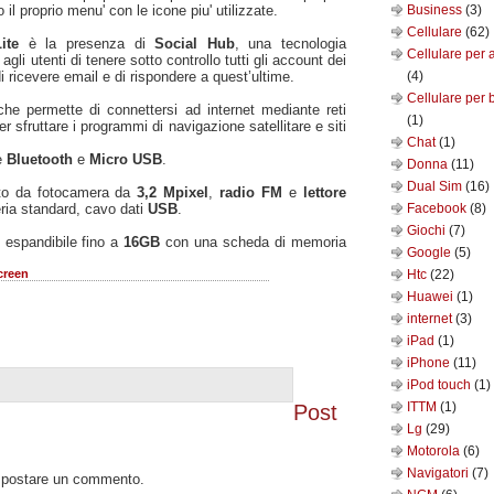
l proprio menu' con le icone piu' utilizzate.
Business
(3)
Cellulare
(62)
ite
è la presenza di
Social Hub
, una tecnologia
Cellulare per 
li utenti di tenere sotto controllo tutti gli account dei
 ricevere email e di rispondere a quest’ultime.
(4)
Cellulare per 
che permette di connettersi ad internet mediante reti
(1)
r sfruttare i programmi di navigazione satellitare e siti
Chat
(1)
e
Bluetooth
e
Micro USB
.
Donna
(11)
Dual Sim
(16)
sto da fotocamera da
3,2 Mpixel
,
radio FM
e
lettore
eria standard, cavo dati
USB
.
Facebook
(8)
Giochi
(7)
espandibile fino a
16GB
con una scheda di memoria
Google
(5)
creen
Htc
(22)
Huawei
(1)
internet
(3)
iPad
(1)
iPhone
(11)
iPod touch
(1)
ITTM
(1)
Post
Lg
(29)
Motorola
(6)
Navigatori
(7)
o postare un commento.