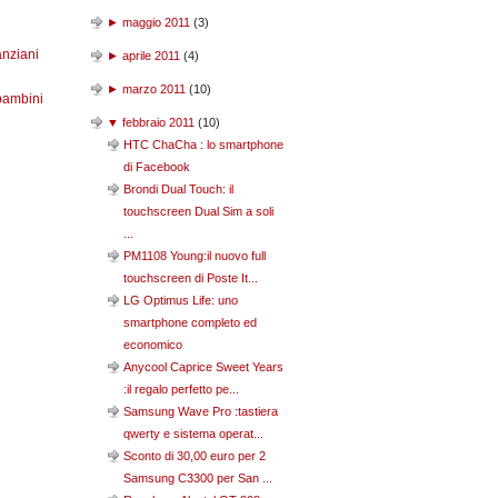
►
maggio 2011
(
3
)
anziani
►
aprile 2011
(
4
)
►
marzo 2011
(
10
)
bambini
▼
febbraio 2011
(
10
)
HTC ChaCha : lo smartphone
di Facebook
Brondi Dual Touch: il
touchscreen Dual Sim a soli
...
PM1108 Young:il nuovo full
touchscreen di Poste It...
LG Optimus Life: uno
smartphone completo ed
economico
Anycool Caprice Sweet Years
:il regalo perfetto pe...
Samsung Wave Pro :tastiera
qwerty e sistema operat...
Sconto di 30,00 euro per 2
Samsung C3300 per San ...