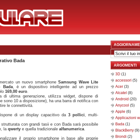
AGGIORNAME
rativo Bada
ARGOMENTI
3D
(1)
accessori
(5)
mercato un nuovo smartphone
Samsung Wave Lite
o Bada
, è un dispositivo intelligente ad un prezzo
Acer
(3)
olo
169,00 euro
.
Alcatel
(8)
a di ultima generazione, utilizza widget, dispone di
Android
(20)
ne sono 10 a disposizione), ha una barra di notifica con
ire le connettività.
Anycool
(5)
Apple
(6)
ispone di un display capacitivo da
3 pollici
, multi-
Applicazioni 
è strutturata con grandi tasii e con Bada sarà possibile
Bada
(1)
e, la
qwerty
e quella tradizionale
alfanumerica
.
BlackBerry
(9)
Brondi
(2)
alizzare il proprio smartphone in base alle proprie