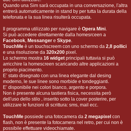
Quando una Sim sarà occupata in una conversazione, l'altra
entrerà automaticamente in stand by per tutta la durata della
telefonata e la sua linea risulterà occupata.
Il programma utilizzato per navigare è
Opera Mini
.
Si può accedere direttamente dalla homesrceen a
Facebook
,
Messanger
e
Skype
.
TouchMe
è un touchscreem con uno schermo da
2,8 pollici
e una risoluzione da
320x200
pixel.
Lo schermo mostra
16 widget
principali tuttavia si può
arricchire la homescreen scaricando altre applicazioni a
proprio piacimento.
E' stato disegnato con una linea elegante dal desing
moderno, le sue linee sono morbide e tondeggianti.
E' disponibile nei colori bianco, argento e porpora.
Non è presente alcuna tastiera fisica, necessita però
dell'uso dello stilo , inserito sotto la cover posterire, per
utilizzare le funzioni di scrittura: sms, mail ecc.
TouchMe
possiede una fotocamera da
2 megapixel
con
flash, non è presente la fotocamera nel retro, per cui non è
possibile effettuare videochiamate.