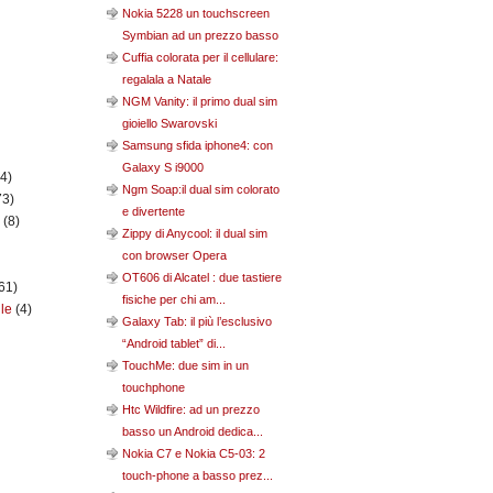
Nokia 5228 un touchscreen
Symbian ad un prezzo basso
Cuffia colorata per il cellulare:
regalala a Natale
NGM Vanity: il primo dual sim
gioiello Swarovski
Samsung sfida iphone4: con
Galaxy S i9000
(4)
Ngm Soap:il dual sim colorato
73)
e divertente
n
(8)
Zippy di Anycool: il dual sim
con browser Opera
OT606 di Alcatel : due tastiere
61)
fisiche per chi am...
ile
(4)
Galaxy Tab: il più l’esclusivo
“Android tablet” di...
TouchMe: due sim in un
touchphone
Htc Wildfire: ad un prezzo
basso un Android dedica...
Nokia C7 e Nokia C5-03: 2
touch-phone a basso prez...