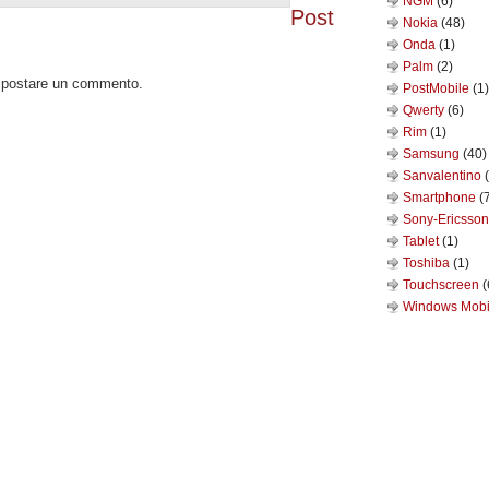
NGM
(6)
Post
Nokia
(48)
Onda
(1)
Palm
(2)
o postare un commento.
PostMobile
(1)
Qwerty
(6)
Rim
(1)
Samsung
(40)
Sanvalentino
Smartphone
(
Sony-Ericsso
Tablet
(1)
Toshiba
(1)
Touchscreen
(
Windows Mob