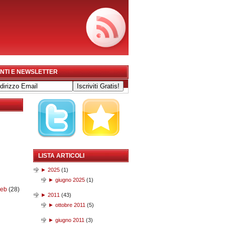
NTI E NEWSLETTER
LISTA ARTICOLI
►
2025
(
1
)
►
giugno 2025
(
1
)
web
(28)
►
2011
(
43
)
►
ottobre 2011
(
5
)
►
giugno 2011
(
3
)