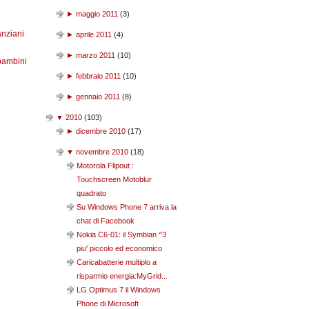
►
maggio 2011
(
3
)
anziani
►
aprile 2011
(
4
)
►
marzo 2011
(
10
)
bambini
►
febbraio 2011
(
10
)
►
gennaio 2011
(
8
)
▼
2010
(
103
)
►
dicembre 2010
(
17
)
▼
novembre 2010
(
18
)
Motorola Flipout :
Touchscreen Motoblur
quadrato
Su Windows Phone 7 arriva la
chat di Facebook
Nokia C6-01: il Symbian ^3
piu' piccolo ed economico
Caricabatterie multiplo a
risparmio energia:MyGrid...
LG Optimus 7 il Windows
Phone di Microsoft