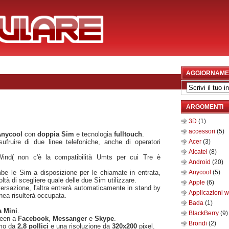
AGGIORNAME
ARGOMENTI
3D
(1)
accessori
(5)
Anycool
con
doppia Sim
e tecnologia
fulltouch
.
ufruire di due linee telefoniche, anche di operatori
Acer
(3)
Alcatel
(8)
ind( non c'è la compatibilità Umts per cui Tre è
Android
(20)
mbe le Sim a disposizione per le chiamate in entrata,
Anycool
(5)
ltà di scegliere quale delle due Sim utilizzare.
Apple
(6)
sazione, l'altra entrerà automaticamente in stand by
Applicazioni 
inea risulterà occupata.
Bada
(1)
 Mini
.
BlackBerry
(9)
ceen a
Facebook
,
Messanger
e
Skype
.
Brondi
(2)
rmo da
2,8 pollici
e una risoluzione da
320x200
pixel.