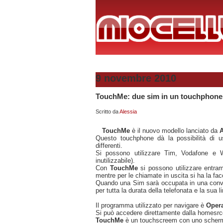
9 novembre 2010
TouchMe: due sim in un touchphone
Scritto da
Alessia
TouchMe
è il nuovo modello lanciato da
Questo touchphone dà la possibilità di us
differenti.
Si possono utilizzare Tim, Vodafone e W
inutilizzabile).
Con
TouchMe
si possono utilizzare entra
mentre per le chiamate in uscita si ha la faco
Quando una Sim sarà occupata in una conver
per tutta la durata della telefonata e la sua l
Il programma utilizzato per navigare è
Opera
Si può accedere direttamente dalla homesr
TouchMe
è un touchscreem con uno sche