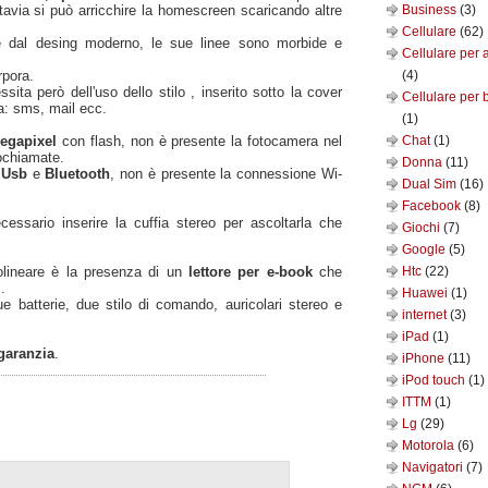
ttavia si può arricchire la homescreen scaricando altre
Business
(3)
Cellulare
(62)
te dal desing moderno, le sue linee sono morbide e
Cellulare per 
rpora.
(4)
sita però dell'uso dello stilo , inserito sotto la cover
Cellulare per 
ura: sms, mail ecc.
(1)
egapixel
con flash, non è presente la fotocamera nel
Chat
(1)
eochiamate.
Donna
(11)
à
Usb
e
Bluetooth
, non è presente la connessione Wi-
Dual Sim
(16)
Facebook
(8)
essario inserire la cuffia stereo per ascoltarla che
Giochi
(7)
Google
(5)
lineare è la presenza di un
lettore per e-book
che
Htc
(22)
.
Huawei
(1)
 batterie, due stilo di comando, auricolari stereo e
internet
(3)
iPad
(1)
garanzia
.
iPhone
(11)
iPod touch
(1)
ITTM
(1)
Lg
(29)
Motorola
(6)
Navigatori
(7)