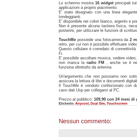
Lo schermo mostra
16 widget
principali tu
applicazioni a proprio piacimento.
E' stato disegnato con una linea elegan
tondeggianti.
E' disponibile nei colori bianco, argento e po
Non è presente alcuna tastiera fisica, neces
posterire, per utilizzare le funzioni di scritt
TouchMe
possiede una fotocamera da
2 m
retro, per cui non è possibile effettuare vid
Questo cellulare è corredato di connettivit
Fi.
E' possibile ascoltare musica, vedere video;
non manca la
radio FM
, anche se è nec
funziona oltretutto da antenna.
Un'argomento che non possiamo non sotto
assicura la lettura di libri e documenti digitali
Il TouchMe è venduto confezionato con due
cavo dati Usp per collegarsi al PC.
Prezzo al pubblico:
109,90 con 24 mesi di 
Etichette:
Anycool
,
Dual Sim
,
Touchscreen
Nessun commento: