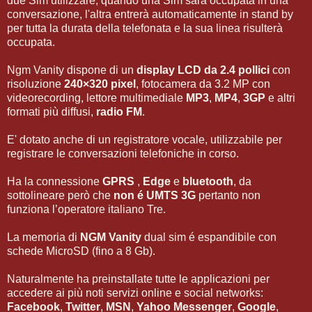
due Sim utilizzare, quando una Sim sarà occupata in una
conversazione, l'altra entrerà automaticamente in stand by
per tutta la durata della telefonata e la sua linea risulterà
occupata.
Ngm Vanity dispone di un
display LCD da 2.4 pollici
con
risoluzione
240×320 pixel
, fotocamera da 3.2 MP con
videorecording, lettore multimediale
MP3
,
MP4
,
3GP
e altri
formati più diffusi,
radio FM
.
E' dotato anche di un registratore vocale, utilizzabile per
registrare le conversazioni telefoniche in corso.
Ha la connessione
GPRS
,
Edge
e
bluetooth
, da
sottolineare però che
non é UMTS 3G
pertanto non
funziona l’operatore italiano Tre.
La memoria di
NGM Vanity
dual sim é espandibile con
schede MicroSD (fino a 8 Gb).
Naturalmente ha preinstallate tutte le applicazioni per
accedere ai più noti servizi online e social networks:
Facebook
,
Twitter
,
MSN
,
Yahoo Messenger
,
Google
,