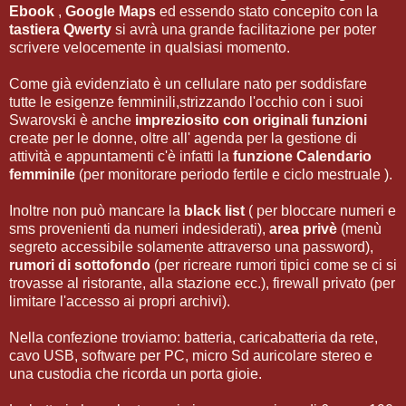
Ebook
,
Google Maps
ed essendo stato concepito con la
tastiera Qwerty
si avrà una grande facilitazione per poter
scrivere velocemente in qualsiasi momento.
Come già evidenziato è un cellulare nato per soddisfare
tutte le esigenze femminili,strizzando l'occhio con i suoi
Swarovski è anche
impreziosito con originali funzioni
create per le donne, oltre all' agenda per la gestione di
attività e appuntamenti c'è infatti la
funzione Calendario
femminile
(per monitorare periodo fertile e ciclo mestruale ).
Inoltre non può mancare la
black list
( per bloccare numeri e
sms provenienti da numeri indesiderati),
area privè
(menù
segreto accessibile solamente attraverso una password),
rumori di sottofondo
(per ricreare rumori tipici come se ci si
trovasse al ristorante, alla stazione ecc.), firewall privato (per
limitare l'accesso ai propri archivi).
Nella confezione troviamo: batteria, caricabatteria da rete,
cavo USB, software per PC, micro Sd auricolare stereo e
una custodia che ricorda un porta gioie.