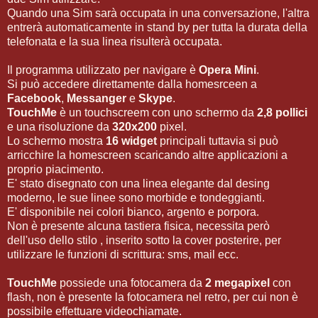
Quando una Sim sarà occupata in una conversazione, l'altra
entrerà automaticamente in stand by per tutta la durata della
telefonata e la sua linea risulterà occupata.
Il programma utilizzato per navigare è
Opera Mini
.
Si può accedere direttamente dalla homesrceen a
Facebook
,
Messanger
e
Skype
.
TouchMe
è un touchscreem con uno schermo da
2,8 pollici
e una risoluzione da
320x200
pixel.
Lo schermo mostra
16 widget
principali tuttavia si può
arricchire la homescreen scaricando altre applicazioni a
proprio piacimento.
E' stato disegnato con una linea elegante dal desing
moderno, le sue linee sono morbide e tondeggianti.
E' disponibile nei colori bianco, argento e porpora.
Non è presente alcuna tastiera fisica, necessita però
dell'uso dello stilo , inserito sotto la cover posterire, per
utilizzare le funzioni di scrittura: sms, mail ecc.
TouchMe
possiede una fotocamera da
2 megapixel
con
flash, non è presente la fotocamera nel retro, per cui non è
possibile effettuare videochiamate.