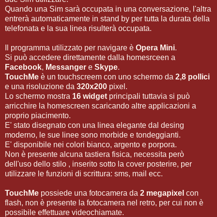
Quando una Sim sarà occupata in una conversazione, l'altra
entrerà automaticamente in stand by per tutta la durata della
telefonata e la sua linea risulterà occupata.
Il programma utilizzato per navigare è
Opera Mini
.
Si può accedere direttamente dalla homesrceen a
Facebook
,
Messanger
e
Skype
.
TouchMe
è un touchscreem con uno schermo da
2,8 pollici
e una risoluzione da
320x200
pixel.
Lo schermo mostra
16 widget
principali tuttavia si può
arricchire la homescreen scaricando altre applicazioni a
proprio piacimento.
E' stato disegnato con una linea elegante dal desing
moderno, le sue linee sono morbide e tondeggianti.
E' disponibile nei colori bianco, argento e porpora.
Non è presente alcuna tastiera fisica, necessita però
dell'uso dello stilo , inserito sotto la cover posterire, per
utilizzare le funzioni di scrittura: sms, mail ecc.
TouchMe
possiede una fotocamera da
2 megapixel
con
flash, non è presente la fotocamera nel retro, per cui non è
possibile effettuare videochiamate.