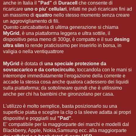
anche in Italia il
"Pad"
di
Duracell
che consente di
ricaricare
uno o piu' cellulari
, infatti ne può ricaricare fini ad
un massimo di
quattro
nello stesso momento senza creare
un aggrovigliamento di fili.
Questo caricabatteria di ultima generazione si chiama
MyGrid
, è una piattaforma leggera e ultra sottile, il
dispositivo pesa meno di 300gr, è compatto e il suo
desing
ultra slim
lo rende praticissimo per inserirlo in borsa, in
valigia o nella ventiquattrore
MyGrid
è dotata di
una speciale protezione da
sovraccarico e da cortocircuito
, toccandola con le mani si
interrompe immediatamente l'erogazione della corrente e
accade la stessa cosa anche qualora cadessero dei liquidi
sulla piattaforma; da sottolineare quindi che è utilissimo
anche per chi ha bambini che gironzolano per casa.
L'utilizzo è molto semplice, basta posizionarlo su una
superficie piatta e sceglire la clip o la sleeve adatta ai propri
dispositivi e poggiarli sul
"Pad"
.
E' compatibile per la maggiorparte dei marchi e modelli dal
Blackberry, Apple, Nokia,Samsung ecc. alla maggiorparte