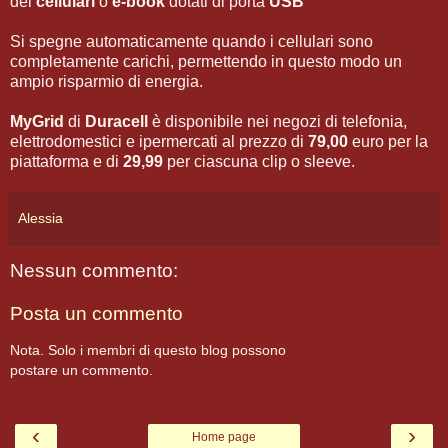
dei
cellulari
o
e-book
dotati di porta
USB
Si spegne automaticamente quando i cellulari sono
completamente carichi, permettendo in questo modo un
ampio risparmio di energia.
MyGrid
di
Duracell
è disponibile nei negozi di telefonia,
elettrodomestici e ipermercati al prezzo di
79,00
euro per la
piattaforma e di
29,99
per ciascuna clip o sleeve.
Alessia
Nessun commento:
Posta un commento
Nota. Solo i membri di questo blog possono
postare un commento.
‹
›
Home page