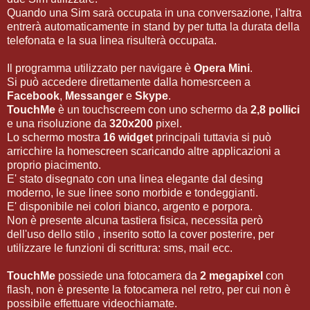
Quando una Sim sarà occupata in una conversazione, l'altra
entrerà automaticamente in stand by per tutta la durata della
telefonata e la sua linea risulterà occupata.
Il programma utilizzato per navigare è
Opera Mini
.
Si può accedere direttamente dalla homesrceen a
Facebook
,
Messanger
e
Skype
.
TouchMe
è un touchscreem con uno schermo da
2,8 pollici
e una risoluzione da
320x200
pixel.
Lo schermo mostra
16 widget
principali tuttavia si può
arricchire la homescreen scaricando altre applicazioni a
proprio piacimento.
E' stato disegnato con una linea elegante dal desing
moderno, le sue linee sono morbide e tondeggianti.
E' disponibile nei colori bianco, argento e porpora.
Non è presente alcuna tastiera fisica, necessita però
dell'uso dello stilo , inserito sotto la cover posterire, per
utilizzare le funzioni di scrittura: sms, mail ecc.
TouchMe
possiede una fotocamera da
2 megapixel
con
flash, non è presente la fotocamera nel retro, per cui non è
possibile effettuare videochiamate.