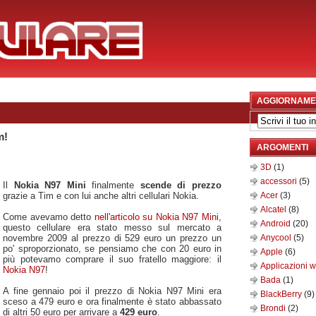
AGGIORNAME
m!
ARGOMENTI
3D
(1)
accessori
(5)
Il
Nokia N97 Mini
finalmente
scende di prezzo
grazie a Tim e con lui anche altri cellulari Nokia.
Acer
(3)
Alcatel
(8)
Come avevamo detto
nell'articolo su Nokia N97 Mini
,
Android
(20)
questo cellulare era stato messo sul mercato a
novembre 2009 al prezzo di 529 euro un prezzo un
Anycool
(5)
po' sproporzionato, se pensiamo che con 20 euro in
Apple
(6)
più potevamo comprare il suo fratello maggiore: il
Applicazioni 
Nokia N97
!
Bada
(1)
A fine gennaio poi il prezzo di Nokia N97 Mini era
BlackBerry
(9)
sceso a 479 euro e ora finalmente è stato abbassato
Brondi
(2)
di altri 50 euro per arrivare a
429 euro
.