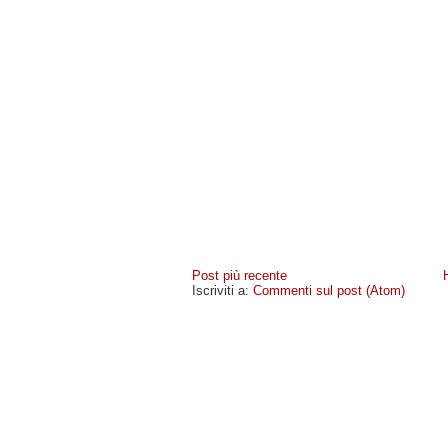
Post più recente
Iscriviti a:
Commenti sul post (Atom)
MIOCELLULARE
- COPYRIGHT © 2009 · -
POLICY PR