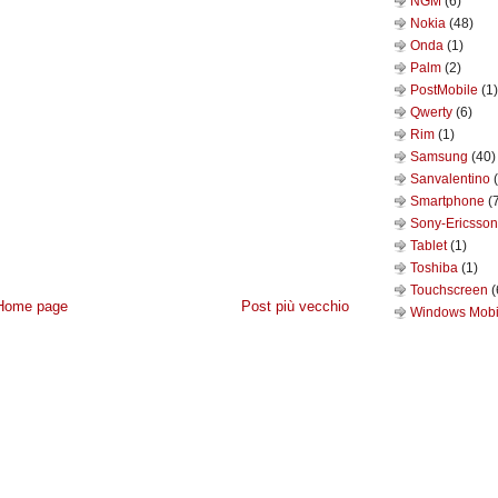
NGM
(6)
Nokia
(48)
Onda
(1)
Palm
(2)
PostMobile
(1)
Qwerty
(6)
Rim
(1)
Samsung
(40)
Sanvalentino
Smartphone
(
Sony-Ericsso
Tablet
(1)
Toshiba
(1)
Touchscreen
(
Home page
Post più vecchio
Windows Mob
IVACY
-
CONTATTACI
- POWERED BY
NAVIGAWEB.NET
BLOGGER
·