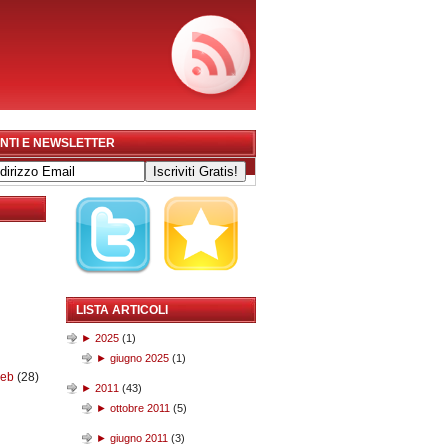
NTI E NEWSLETTER
LISTA ARTICOLI
►
2025
(
1
)
►
giugno 2025
(
1
)
web
(28)
►
2011
(
43
)
►
ottobre 2011
(
5
)
►
giugno 2011
(
3
)