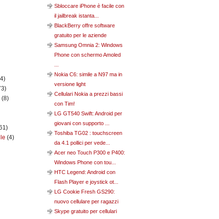
Sbloccare iPhone è facile con
il jailbreak istanta...
BlackBerry offre software
gratuito per le aziende
Samsung Omnia 2: Windows
Phone con schermo Amoled
...
Nokia C6: simile a N97 ma in
(4)
versione light
73)
Cellulari Nokia a prezzi bassi
n
(8)
con Tim!
LG GT540 Swift: Android per
giovani con supporto ...
61)
Toshiba TG02 : touchscreen
ile
(4)
da 4.1 pollici per vede...
Acer neo Touch P300 e P400:
Windows Phone con tou...
HTC Legend: Android con
Flash Player e joystick ot...
LG Cookie Fresh GS290:
nuovo cellulare per ragazzi
Skype gratuito per cellulari