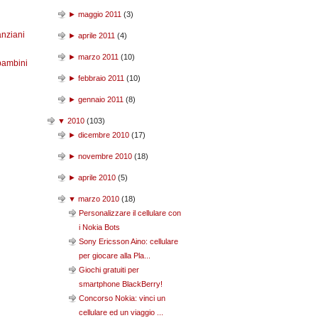
►
maggio 2011
(
3
)
anziani
►
aprile 2011
(
4
)
►
marzo 2011
(
10
)
bambini
►
febbraio 2011
(
10
)
►
gennaio 2011
(
8
)
▼
2010
(
103
)
►
dicembre 2010
(
17
)
►
novembre 2010
(
18
)
►
aprile 2010
(
5
)
▼
marzo 2010
(
18
)
Personalizzare il cellulare con
i Nokia Bots
Sony Ericsson Aino: cellulare
per giocare alla Pla...
Giochi gratuiti per
smartphone BlackBerry!
Concorso Nokia: vinci un
cellulare ed un viaggio ...