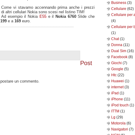
Business
(3)
Come vi stavamo accennando prima anche i prezzi
Cellulare
(62)
di altri cellulari Nokia sono scesi nel listino TIM!
Cellulare per 
Ad esempio il Nokia
E55
e il
Nokia 6760
Slide che
a
199
e a
169
euro.
(4)
Cellulare per 
(1)
Chat
(1)
Donna
(11)
Dual Sim
(16)
Facebook
(8)
Post
Giochi
(7)
Google
(5)
Htc
(22)
o postare un commento.
Huawei
(1)
internet
(3)
iPad
(1)
iPhone
(11)
iPod touch
(1)
ITTM
(1)
Lg
(29)
Motorola
(6)
Navigatori
(7)