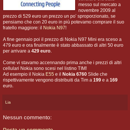
messo sul mercato a
novembre 2009 al
prezzo di 529 euro un prezzo un po' sproporzionato, se
pensiamo che con 20 euro in più potevamo comprare il suo
fratello maggiore: il
Nokia N97
!
A fine gennaio poi il prezzo di Nokia N97 Mini era sceso a
479 euro e ora finalmente è stato abbassato di altri 50 euro
per arrivare a
429 euro
.
Come vi stavamo accennando prima anche i prezzi di altri
cellulari Nokia sono scesi nel listino TIM!
Ad esempio il Nokia
E55
e il
Nokia 6760
Slide che
rispettivamente vengono distribuiti da Tim a
199
e a
169
euro.
Lia
Nessun commento:
Posta un commento