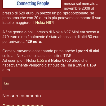
messo sul mercato a
novembre 2009 al
prezzo di 529 euro un prezzo un po' sproporzionato, se
pensiamo che con 20 euro in più potevamo comprare il suo
fratello maggiore: il
Nokia N97
!
A fine gennaio poi il prezzo di Nokia N97 Mini era sceso a
479 euro e ora finalmente è stato abbassato di altri 50 euro
per arrivare a
429 euro
.
Come vi stavamo accennando prima anche i prezzi di altri
cellulari Nokia sono scesi nel listino TIM!
Ad esempio il Nokia
E55
e il
Nokia 6760
Slide che
rispettivamente vengono distribuiti da Tim a
199
e a
169
euro.
Lia
Nessun commento:
Posta un commento