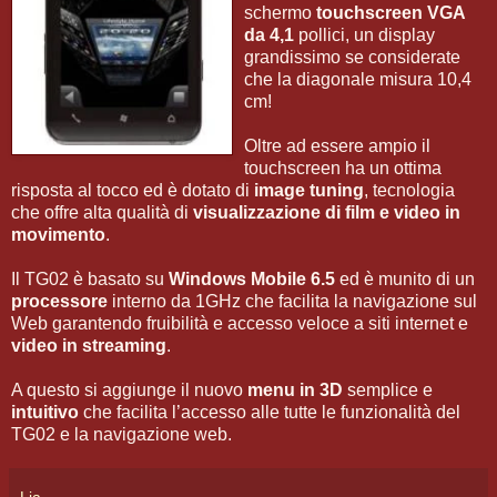
schermo
touchscreen VGA
da 4,1
pollici, un display
grandissimo se considerate
che la diagonale misura 10,4
cm!
Oltre ad essere ampio il
touchscreen ha un ottima
risposta al tocco ed è dotato di
image tuning
, tecnologia
che offre alta qualità di
visualizzazione di film e video in
movimento
.
Il TG02 è basato su
Windows Mobile 6.5
ed è munito di un
processore
interno da 1GHz che facilita la navigazione sul
Web garantendo fruibilità e accesso veloce a siti internet e
video in streaming
.
A questo si aggiunge il nuovo
menu in 3D
semplice e
intuitivo
che facilita l’accesso alle tutte le funzionalità del
TG02 e la navigazione web.
Lia