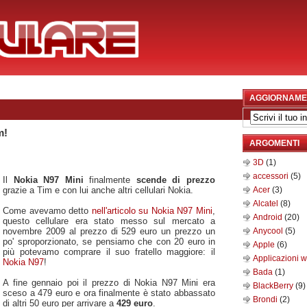
AGGIORNAME
m!
ARGOMENTI
3D
(1)
accessori
(5)
Il
Nokia N97 Mini
finalmente
scende di prezzo
grazie a Tim e con lui anche altri cellulari Nokia.
Acer
(3)
Alcatel
(8)
Come avevamo detto
nell'articolo su Nokia N97 Mini
,
Android
(20)
questo cellulare era stato messo sul mercato a
novembre 2009 al prezzo di 529 euro un prezzo un
Anycool
(5)
po' sproporzionato, se pensiamo che con 20 euro in
Apple
(6)
più potevamo comprare il suo fratello maggiore: il
Applicazioni 
Nokia N97
!
Bada
(1)
A fine gennaio poi il prezzo di Nokia N97 Mini era
BlackBerry
(9)
sceso a 479 euro e ora finalmente è stato abbassato
Brondi
(2)
di altri 50 euro per arrivare a
429 euro
.