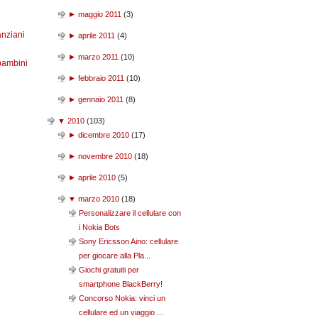
►
maggio 2011
(
3
)
anziani
►
aprile 2011
(
4
)
►
marzo 2011
(
10
)
bambini
►
febbraio 2011
(
10
)
►
gennaio 2011
(
8
)
▼
2010
(
103
)
►
dicembre 2010
(
17
)
►
novembre 2010
(
18
)
►
aprile 2010
(
5
)
▼
marzo 2010
(
18
)
Personalizzare il cellulare con
i Nokia Bots
Sony Ericsson Aino: cellulare
per giocare alla Pla...
Giochi gratuiti per
smartphone BlackBerry!
Concorso Nokia: vinci un
cellulare ed un viaggio ...