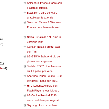
Sbloccare iPhone è facile con
il jailbreak istanta...
BlackBerry offre software
gratuito per le aziende
Samsung Omnia 2: Windows
Phone con schermo Amoled
...
Nokia C6: simile a N97 ma in
(4)
versione light
73)
Cellulari Nokia a prezzi bassi
n
(8)
con Tim!
LG GT540 Swift: Android per
giovani con supporto ...
61)
Toshiba TG02 : touchscreen
ile
(4)
da 4.1 pollici per vede...
Acer neo Touch P300 e P400:
Windows Phone con tou...
HTC Legend: Android con
Flash Player e joystick ot...
LG Cookie Fresh GS290:
nuovo cellulare per ragazzi
Skype gratuito per cellulari