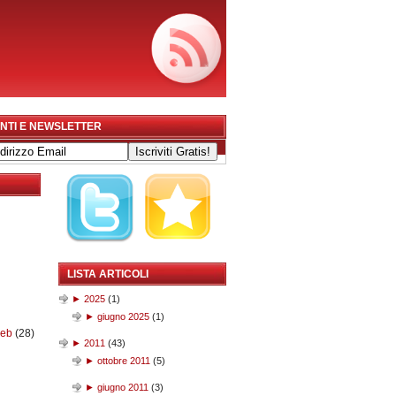
NTI E NEWSLETTER
LISTA ARTICOLI
►
2025
(
1
)
►
giugno 2025
(
1
)
web
(28)
►
2011
(
43
)
►
ottobre 2011
(
5
)
►
giugno 2011
(
3
)