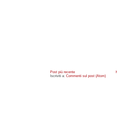
Post più recente
Iscriviti a:
Commenti sul post (Atom)
MIOCELLULARE
- COPYRIGHT © 2009 · -
POLICY PR