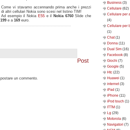
Business
(3)
Come vi stavamo accennando prima anche i prezzi
Cellulare
(62)
di altri cellulari Nokia sono scesi nel listino TIM!
Cellulare per 
Ad esempio il Nokia
E55
e il
Nokia 6760
Slide che
a
199
e a
169
euro.
(4)
Cellulare per 
(1)
Chat
(1)
Donna
(11)
Dual Sim
(16)
Facebook
(8)
Post
Giochi
(7)
Google
(5)
Htc
(22)
o postare un commento.
Huawei
(1)
internet
(3)
iPad
(1)
iPhone
(11)
iPod touch
(1)
ITTM
(1)
Lg
(29)
Motorola
(6)
Navigatori
(7)