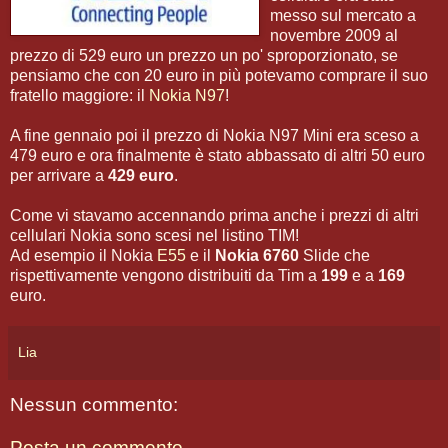
messo sul mercato a
novembre 2009 al
prezzo di 529 euro un prezzo un po' sproporzionato, se
pensiamo che con 20 euro in più potevamo comprare il suo
fratello maggiore: il
Nokia N97
!
A fine gennaio poi il prezzo di Nokia N97 Mini era sceso a
479 euro e ora finalmente è stato abbassato di altri 50 euro
per arrivare a
429 euro
.
Come vi stavamo accennando prima anche i prezzi di altri
cellulari Nokia sono scesi nel listino TIM!
Ad esempio il Nokia
E55
e il
Nokia 6760
Slide che
rispettivamente vengono distribuiti da Tim a
199
e a
169
euro.
Lia
Nessun commento:
Posta un commento