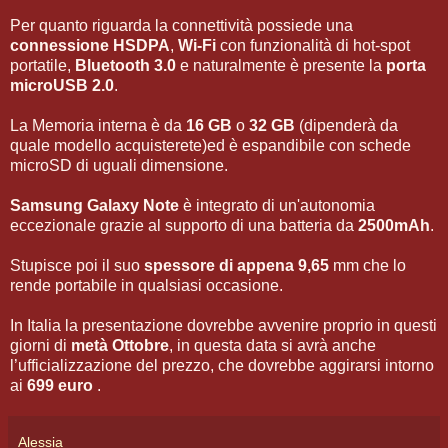
Per quanto riguarda la connettività possiede una
connessione HSDPA
,
Wi-Fi
con funzionalità di hot-spot
portatile,
Bluetooth 3.0
e naturalmente è presente la
porta
microUSB 2.0
.
La Memoria interna è da
16 GB
o
32 GB
(dipenderà da
quale modello acquisterete)ed è espandibile con schede
microSD di uguali dimensione.
Samsung Galaxy Note
è integrato di un'autonomia
eccezionale grazie al supporto di una batteria da
2500mAh
.
Stupisce poi il suo
spessore di appena 9,65
mm che lo
rende portabile in qualsiasi occasione.
In Italia la presentazione dovrebbe avvenire proprio in questi
giorni di
metà Ottobre
, in questa data si avrà anche
l’ufficializzazione del prezzo, che dovrebbe aggirarsi intorno
ai
699 euro
.
Alessia