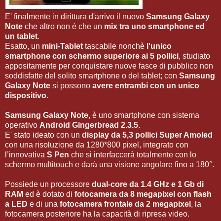
E' finalmente in dirittura d'arrivo il nuovo
Samsung Galaxy
Note
che altro non è che un
mix tra uno smartphone ed
un tablet
.
Esatto, un
mini-Tablet
tascabile nonchè
l'unico
smartphone con schermo superiore ai 5 pollici
, studiato
appositamente per conquistare nuove fasce di pubblico non
soddisfatte del solito smartphone o del tablet; con
Samsung
Galaxy Note
si possono
avere entrambi con un unico
dispositivo
.
Samsung Galaxy Note
, è uno smartphone con sistema
operativo
Android Gingerbread 2.3.5
.
E' stato ideato con un
display da 5,3 pollici Super Amoled
con una risoluzione da 1280*800 pixel, integrato con
l’innovativa
S Pen
che si interfaccerà totalmente con lo
schermo multitouch e darà una visione angolare fino a 180°.
Possiede un processore
dual-core da 1.4 GHz e 1 Gb di
RAM
ed è dotato di
fotocamera da 8 megapixel con flash
a LED
e di una
fotocamera frontale da 2 megapixel
, la
fotocamera posteriore ha la capacità di ripresa video.