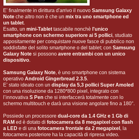
E' finalmente in dirittura d'arrivo il nuovo
Samsung Galaxy
Note
che altro non è che un
mix tra uno smartphone ed
un tablet
.
Esatto, un
mini-Tablet
tascabile nonchè
l'unico
smartphone con schermo superiore ai 5 pollici
, studiato
appositamente per conquistare nuove fasce di pubblico non
soddisfatte del solito smartphone o del tablet; con
Samsung
Galaxy Note
si possono
avere entrambi con un unico
dispositivo
.
Samsung Galaxy Note
, è uno smartphone con sistema
operativo
Android Gingerbread 2.3.5
.
E' stato ideato con un
display da 5,3 pollici Super Amoled
con una risoluzione da 1280*800 pixel, integrato con
l’innovativa
S Pen
che si interfaccerà totalmente con lo
schermo multitouch e darà una visione angolare fino a 180°.
Possiede un processore
dual-core da 1.4 GHz e 1 Gb di
RAM
ed è dotato di
fotocamera da 8 megapixel con flash
a LED
e di una
fotocamera frontale da 2 megapixel
, la
fotocamera posteriore ha la capacità di ripresa video.