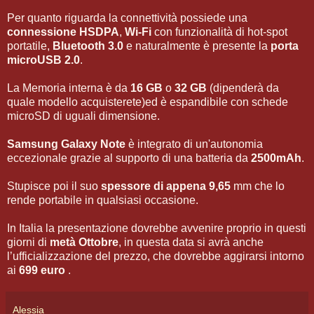
Per quanto riguarda la connettività possiede una
connessione HSDPA
,
Wi-Fi
con funzionalità di hot-spot
portatile,
Bluetooth 3.0
e naturalmente è presente la
porta
microUSB 2.0
.
La Memoria interna è da
16 GB
o
32 GB
(dipenderà da
quale modello acquisterete)ed è espandibile con schede
microSD di uguali dimensione.
Samsung Galaxy Note
è integrato di un'autonomia
eccezionale grazie al supporto di una batteria da
2500mAh
.
Stupisce poi il suo
spessore di appena 9,65
mm che lo
rende portabile in qualsiasi occasione.
In Italia la presentazione dovrebbe avvenire proprio in questi
giorni di
metà Ottobre
, in questa data si avrà anche
l’ufficializzazione del prezzo, che dovrebbe aggirarsi intorno
ai
699 euro
.
Alessia