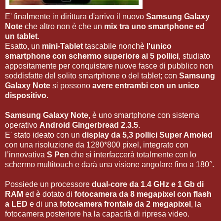
E' finalmente in dirittura d'arrivo il nuovo
Samsung Galaxy
Note
che altro non è che un
mix tra uno smartphone ed
un tablet
.
Esatto, un
mini-Tablet
tascabile nonchè
l'unico
smartphone con schermo superiore ai 5 pollici
, studiato
appositamente per conquistare nuove fasce di pubblico non
soddisfatte del solito smartphone o del tablet; con
Samsung
Galaxy Note
si possono
avere entrambi con un unico
dispositivo
.
Samsung Galaxy Note
, è uno smartphone con sistema
operativo
Android Gingerbread 2.3.5
.
E' stato ideato con un
display da 5,3 pollici Super Amoled
con una risoluzione da 1280*800 pixel, integrato con
l’innovativa
S Pen
che si interfaccerà totalmente con lo
schermo multitouch e darà una visione angolare fino a 180°.
Possiede un processore
dual-core da 1.4 GHz e 1 Gb di
RAM
ed è dotato di
fotocamera da 8 megapixel con flash
a LED
e di una
fotocamera frontale da 2 megapixel
, la
fotocamera posteriore ha la capacità di ripresa video.