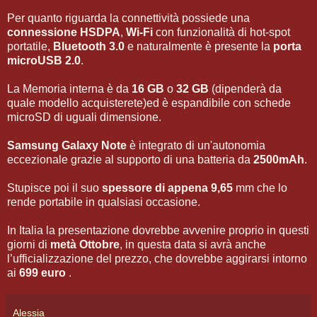
Per quanto riguarda la connettività possiede una
connessione HSDPA
,
Wi-Fi
con funzionalità di hot-spot
portatile,
Bluetooth 3.0
e naturalmente è presente la
porta
microUSB 2.0
.
La Memoria interna è da
16 GB
o
32 GB
(dipenderà da
quale modello acquisterete)ed è espandibile con schede
microSD di uguali dimensione.
Samsung Galaxy Note
è integrato di un'autonomia
eccezionale grazie al supporto di una batteria da
2500mAh
.
Stupisce poi il suo
spessore di appena 9,65
mm che lo
rende portabile in qualsiasi occasione.
In Italia la presentazione dovrebbe avvenire proprio in questi
giorni di
metà Ottobre
, in questa data si avrà anche
l’ufficializzazione del prezzo, che dovrebbe aggirarsi intorno
ai
699 euro
.
Alessia