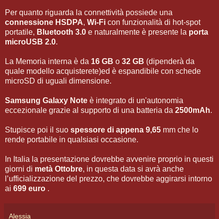
Per quanto riguarda la connettività possiede una
connessione HSDPA
,
Wi-Fi
con funzionalità di hot-spot
portatile,
Bluetooth 3.0
e naturalmente è presente la
porta
microUSB 2.0
.
La Memoria interna è da
16 GB
o
32 GB
(dipenderà da
quale modello acquisterete)ed è espandibile con schede
microSD di uguali dimensione.
Samsung Galaxy Note
è integrato di un'autonomia
eccezionale grazie al supporto di una batteria da
2500mAh
.
Stupisce poi il suo
spessore di appena 9,65
mm che lo
rende portabile in qualsiasi occasione.
In Italia la presentazione dovrebbe avvenire proprio in questi
giorni di
metà Ottobre
, in questa data si avrà anche
l’ufficializzazione del prezzo, che dovrebbe aggirarsi intorno
ai
699 euro
.
Alessia