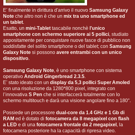
E' finalmente in dirittura d'arrivo il nuovo
Samsung Galaxy
Note
che altro non è che un
mix tra uno smartphone ed
un tablet
.
Esatto, un
mini-Tablet
tascabile nonchè
l'unico
smartphone con schermo superiore ai 5 pollici
, studiato
appositamente per conquistare nuove fasce di pubblico non
soddisfatte del solito smartphone o del tablet; con
Samsung
Galaxy Note
si possono
avere entrambi con un unico
dispositivo
.
Samsung Galaxy Note
, è uno smartphone con sistema
operativo
Android Gingerbread 2.3.5
.
E' stato ideato con un
display da 5,3 pollici Super Amoled
con una risoluzione da 1280*800 pixel, integrato con
l’innovativa
S Pen
che si interfaccerà totalmente con lo
schermo multitouch e darà una visione angolare fino a 180°.
Possiede un processore
dual-core da 1.4 GHz e 1 Gb di
RAM
ed è dotato di
fotocamera da 8 megapixel con flash
a LED
e di una
fotocamera frontale da 2 megapixel
, la
fotocamera posteriore ha la capacità di ripresa video.