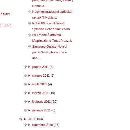
presentano Samsung Galaxy
Nexus c...
Nuovi coloratissimi auricolari
anziani
senza fili Nokia ...
Nokia 603 con il nuovo
bambini
Symbian Belle e tanti colori
Su IPhone è arrivata
l'Applicazione TrovaPrezzi.it
Samsung Galaxy Note :il
primo Smartphone che è
anc...
►
giugno 2011
(
3
)
►
maggio 2011
(
3
)
►
aprile 2011
(
4
)
►
marzo 2011
(
10
)
►
febbraio 2011
(
10
)
►
gennaio 2011
(
8
)
►
2010
(
103
)
►
dicembre 2010
(
17
)