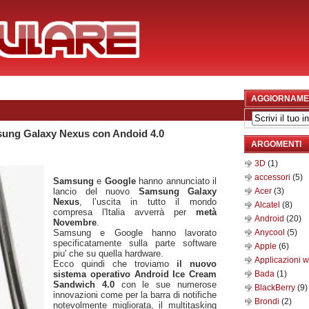
AGGIORNAME
ung Galaxy Nexus con Andoid 4.0
ARGOMENTI
3D
(1)
accessori
(5)
Samsung
e
Google
hanno annunciato il
lancio del nuovo
Samsung Galaxy
Acer
(3)
Nexus
, l’uscita in tutto il mondo
Alcatel
(8)
compresa l'Italia avverrà per
metà
Android
(20)
Novembre
.
Samsung e Google hanno lavorato
Anycool
(5)
specificatamente sulla parte software
Apple
(6)
piu' che su quella hardware.
Applicazioni 
Ecco quindi che troviamo
il nuovo
sistema operativo Android Ice Cream
Bada
(1)
Sandwich 4.0
con le sue numerose
BlackBerry
(9)
innovazioni come per la barra di notifiche
Brondi
(2)
notevolmente migliorata, il multitasking