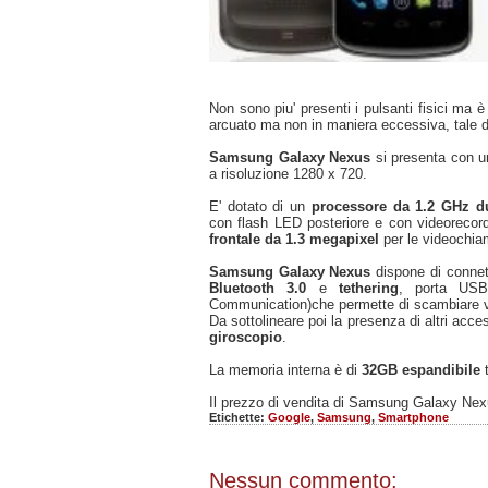
Non sono piu' presenti i pulsanti fisici ma 
arcuato ma non in maniera eccessiva, tale
Samsung Galaxy Nexus
si presenta con 
a risoluzione 1280 x 720.
E' dotato di un
processore da 1.2 GHz du
con flash LED posteriore e con videorecor
frontale da 1.3 megapixel
per le videochia
Samsung Galaxy Nexus
dispone di connet
Bluetooth 3.0
e
tethering
, porta US
Communication)che permette di scambiare vari
Da sottolineare poi la presenza di altri acc
giroscopio
.
La memoria interna è di
32GB espandibile
Il prezzo di vendita di Samsung Galaxy Ne
Etichette:
Google
,
Samsung
,
Smartphone
Nessun commento: