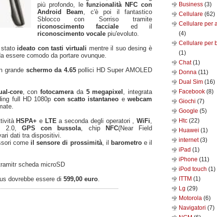
più profondo, le
funzionalità NFC con
Business
(3)
Android Beam
, c'è poi il fantastico
Cellulare
(62)
Sblocco con Sorriso tramite
Cellulare per 
riconoscimento facciale
ed il
riconoscimento vocale
piu'evoluto.
(4)
Cellulare per 
è stato
ideato con tasti virtuali
mentre il suo desing è
(1)
 da essere comodo da portare ovunque.
Chat
(1)
un grande
schermo da 4.65
pollici HD Super AMOLED
Donna
(11)
Dual Sim
(16)
al-core
, con
fotocamera
da
5 megapixel
, integrata
Facebook
(8)
ding full HD 1080p
con scatto istantaneo
e
webcam
Giochi
(7)
mate.
Google
(5)
tività
HSPA+
e
LTE
a seconda degli operatori ,
WiFi
,
Htc
(22)
B 2.0,
GPS con bussola
, chip
NFC
(Near Field
Huawei
(1)
 dati tra dispositivi.
internet
(3)
essori come
il sensore di prossimità
, il
barometro
e il
iPad
(1)
iPhone
(11)
tramitr scheda microSD
iPod touch
(1)
xus dovrebbe essere di
599,00 euro
.
ITTM
(1)
Lg
(29)
Motorola
(6)
Navigatori
(7)