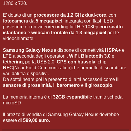
1280 x 720.
E' dotato di un
processore da 1.2 GHz dual-core
, con
fotocamera
da
5 megapixel
, integrata con flash LED
posteriore e con videorecording full HD 1080p
con scatto
istantaneo
e
webcam frontale da 1.3 megapixel
per le
videochiamate.
Samsung Galaxy Nexus
dispone di connettività
HSPA+
e
LTE
a seconda degli operatori ,
WiFi
,
Bluetooth 3.0
e
tethering
, porta USB 2.0,
GPS con bussola
, chip
NFC
(Near Field Communication)che permette di scambiare
vari dati tra dispositivi.
Da sottolineare poi la presenza di altri accessori come
il
sensore di prossimità
, il
barometro
e il
giroscopio
.
La memoria interna è di
32GB espandibile
tramitr scheda
microSD
Il prezzo di vendita di Samsung Galaxy Nexus dovrebbe
essere di
599,00 euro
.