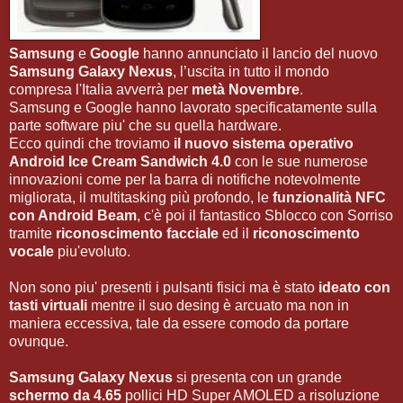
Samsung
e
Google
hanno annunciato il lancio del nuovo
Samsung Galaxy Nexus
, l’uscita in tutto il mondo
compresa l'Italia avverrà per
metà Novembre
.
Samsung e Google hanno lavorato specificatamente sulla
parte software piu' che su quella hardware.
Ecco quindi che troviamo
il nuovo sistema operativo
Android Ice Cream Sandwich 4.0
con le sue numerose
innovazioni come per la barra di notifiche notevolmente
migliorata, il multitasking più profondo, le
funzionalità NFC
con Android Beam
, c'è poi il fantastico Sblocco con Sorriso
tramite
riconoscimento facciale
ed il
riconoscimento
vocale
piu'evoluto.
Non sono piu' presenti i pulsanti fisici ma è stato
ideato con
tasti virtuali
mentre il suo desing è arcuato ma non in
maniera eccessiva, tale da essere comodo da portare
ovunque.
Samsung Galaxy Nexus
si presenta con un grande
schermo da 4.65
pollici HD Super AMOLED a risoluzione