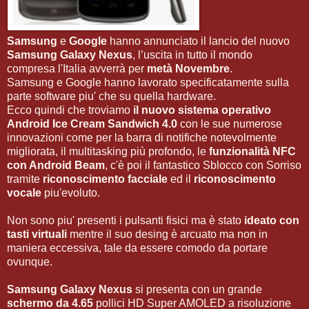
Samsung
e
Google
hanno annunciato il lancio del nuovo
Samsung Galaxy Nexus
, l’uscita in tutto il mondo
compresa l'Italia avverrà per
metà Novembre
.
Samsung e Google hanno lavorato specificatamente sulla
parte software piu' che su quella hardware.
Ecco quindi che troviamo
il nuovo sistema operativo
Android Ice Cream Sandwich 4.0
con le sue numerose
innovazioni come per la barra di notifiche notevolmente
migliorata, il multitasking più profondo, le
funzionalità NFC
con Android Beam
, c'è poi il fantastico Sblocco con Sorriso
tramite
riconoscimento facciale
ed il
riconoscimento
vocale
piu'evoluto.
Non sono piu' presenti i pulsanti fisici ma è stato
ideato con
tasti virtuali
mentre il suo desing è arcuato ma non in
maniera eccessiva, tale da essere comodo da portare
ovunque.
Samsung Galaxy Nexus
si presenta con un grande
schermo da 4.65
pollici HD Super AMOLED a risoluzione