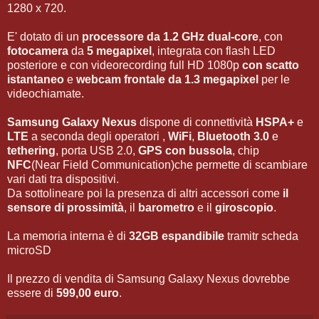
1280 x 720.
E' dotato di un
processore da 1.2 GHz dual-core
, con
fotocamera
da
5 megapixel
, integrata con flash LED
posteriore e con videorecording full HD 1080p
con scatto
istantaneo
e
webcam frontale da 1.3 megapixel
per le
videochiamate.
Samsung Galaxy Nexus
dispone di connettività
HSPA+
e
LTE
a seconda degli operatori ,
WiFi
,
Bluetooth 3.0
e
tethering
, porta USB 2.0,
GPS con bussola
, chip
NFC
(Near Field Communication)che permette di scambiare
vari dati tra dispositivi.
Da sottolineare poi la presenza di altri accessori come
il
sensore di prossimità
, il
barometro
e il
giroscopio
.
La memoria interna è di
32GB espandibile
tramitr scheda
microSD
Il prezzo di vendita di Samsung Galaxy Nexus dovrebbe
essere di
599,00 euro
.