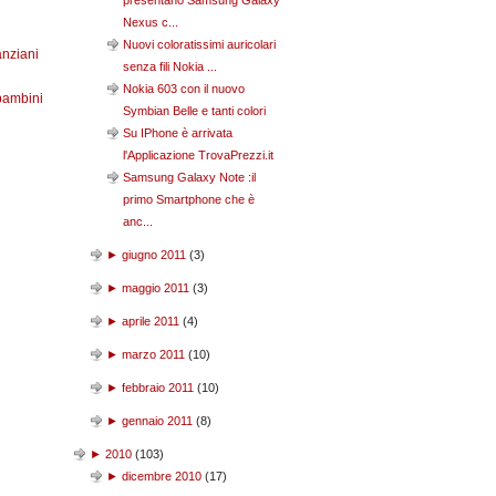
presentano Samsung Galaxy
Nexus c...
Nuovi coloratissimi auricolari
anziani
senza fili Nokia ...
Nokia 603 con il nuovo
bambini
Symbian Belle e tanti colori
Su IPhone è arrivata
l'Applicazione TrovaPrezzi.it
Samsung Galaxy Note :il
primo Smartphone che è
anc...
►
giugno 2011
(
3
)
►
maggio 2011
(
3
)
►
aprile 2011
(
4
)
►
marzo 2011
(
10
)
►
febbraio 2011
(
10
)
►
gennaio 2011
(
8
)
►
2010
(
103
)
►
dicembre 2010
(
17
)