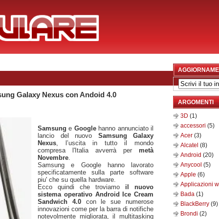
AGGIORNAME
ung Galaxy Nexus con Andoid 4.0
ARGOMENTI
3D
(1)
accessori
(5)
Samsung
e
Google
hanno annunciato il
lancio del nuovo
Samsung Galaxy
Acer
(3)
Nexus
, l’uscita in tutto il mondo
Alcatel
(8)
compresa l'Italia avverrà per
metà
Android
(20)
Novembre
.
Samsung e Google hanno lavorato
Anycool
(5)
specificatamente sulla parte software
Apple
(6)
piu' che su quella hardware.
Applicazioni 
Ecco quindi che troviamo
il nuovo
sistema operativo Android Ice Cream
Bada
(1)
Sandwich 4.0
con le sue numerose
BlackBerry
(9)
innovazioni come per la barra di notifiche
Brondi
(2)
notevolmente migliorata, il multitasking