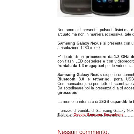
Non sono piu' presenti i pulsanti fisici ma 
arcuato ma non in maniera eccessiva, tale
Samsung Galaxy Nexus
si presenta con 
a risoluzione 1280 x 720.
E' dotato di un
processore da 1.2 GHz du
con flash LED posteriore e con videorecor
frontale da 1.3 megapixel
per le videochia
Samsung Galaxy Nexus
dispone di connet
Bluetooth 3.0
e
tethering
, porta US
Communication)che permette di scambiare vari
Da sottolineare poi la presenza di altri acc
giroscopio
.
La memoria interna è di
32GB espandibile
Il prezzo di vendita di Samsung Galaxy Ne
Etichette:
Google
,
Samsung
,
Smartphone
Nessun commento: