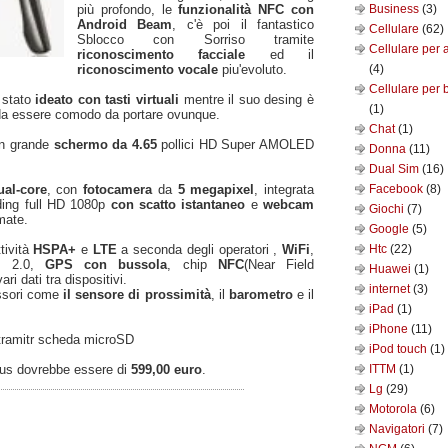
più profondo, le
funzionalità NFC con
Business
(3)
Android Beam
, c'è poi il fantastico
Cellulare
(62)
Sblocco con Sorriso tramite
Cellulare per 
riconoscimento facciale
ed il
riconoscimento vocale
piu'evoluto.
(4)
Cellulare per 
è stato
ideato con tasti virtuali
mentre il suo desing è
(1)
 da essere comodo da portare ovunque.
Chat
(1)
un grande
schermo da 4.65
pollici HD Super AMOLED
Donna
(11)
Dual Sim
(16)
al-core
, con
fotocamera
da
5 megapixel
, integrata
Facebook
(8)
ding full HD 1080p
con scatto istantaneo
e
webcam
Giochi
(7)
mate.
Google
(5)
tività
HSPA+
e
LTE
a seconda degli operatori ,
WiFi
,
Htc
(22)
B 2.0,
GPS con bussola
, chip
NFC
(Near Field
Huawei
(1)
 dati tra dispositivi.
internet
(3)
essori come
il sensore di prossimità
, il
barometro
e il
iPad
(1)
iPhone
(11)
tramitr scheda microSD
iPod touch
(1)
xus dovrebbe essere di
599,00 euro
.
ITTM
(1)
Lg
(29)
Motorola
(6)
Navigatori
(7)