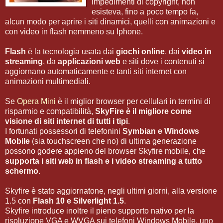
impedimenti di copyright, non
esisteva, fino a poco tempo fa,
alcun modo per aprire i siti dinamici, quelli con animazioni e
con video in flash nemmeno su Iphone.
Flash
è la tecnologia usata dai
giochi online
, dai
video in
streaming
, da
applicazioni web
e siti dove i contenuti si
aggiornano automaticamente e tanti siti internet con
animazioni multimediali.
Se
Opera Mini
è il miglior browser per cellulari in termini di
risparmio e compatibilità,
SkyFire è il migliore come
visione di siti internet di tutti i tipi
.
I fortunati possessori di telefonini
Symbian e Windows
Mobile
(sia touchscreen che no) di ultima generazione
possono godere appieno del browser Skyfire mobile, che
supporta i siti web in flash e i video streaming a tutto
schermo
.
Skyfire è stato aggiornatone, negli ultimi giorni, alla versione
1.5 con
Flash 10 e Silverlight 1.5
.
Skyfire introduce inoltre il pieno supporto nativo per la
risoluzione VGA e WVGA sui telefoni Windows Mobile, uno