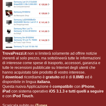
TrovaPrezzi.it
non si limiterà solamente ad offrire notizie
inerenti al solo prezzo, ma sottolineerà tutte le informazioni
di interesse come spese di trasporto, accessori, garanzia e
tutte le recensioni pubblicate su Internet degli utenti che
hanno acquistato tale prodotto di vostro interesse.
Il
download
ricordiamo è
gratuito
ed è di
0.8MB
ed è
disponibile in lingua
italiana
.
Questa nuova Applicazione è
compatibil
e con
iPhone
,
iPad
con sistema operativo
iOS 3.1.3 e tutti quelli a seguire
e con
iPod Touch
.
Scaricala subito su
iTunes