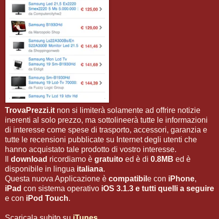
TrovaPrezzi.it
non si limiterà solamente ad offrire notizie
inerenti al solo prezzo, ma sottolineerà tutte le informazioni
di interesse come spese di trasporto, accessori, garanzia e
tutte le recensioni pubblicate su Internet degli utenti che
hanno acquistato tale prodotto di vostro interesse.
Il
download
ricordiamo è
gratuito
ed è di
0.8MB
ed è
disponibile in lingua
italiana
.
Questa nuova Applicazione è
compatibil
e con
iPhone
,
iPad
con sistema operativo
iOS 3.1.3 e tutti quelli a seguire
e con
iPod Touch
.
Scaricala subito su
iTunes